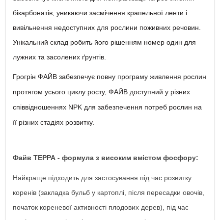
бікарбонатів, уникаючи засмічення крапельної ленти і
вивільнення недоступних для рослини поживних речовин.
Унікальний склад робить його рішенням номер один для
лужних та засолених ґрунтів.
Грогрін ФАЙВ забезпечує повну програму живлення рослин
протягом усього циклу росту, ФАЙВ доступний у різних
співвідношеннях NPK для забезпечення потреб рослин на
її різних стадіях розвитку.
Файв ТЕРРА - формула з високим вмістом фосфору:
Найкраще підходить для застосування під час розвитку
коренів (закладка бульб у картоплі, після пересадки овочів,
початок кореневої активності плодових дерев), під час