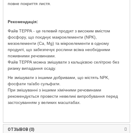
повне покриття листя.
Рекомендація:
Файв ТЕРРА - це гелевий продукт з високим вмістом
фосфору, що поєднує макроелементи (NPK),
мезоелементи (Са, Mg) та мікроелементи в одному
продукті, що забезпечує рослини всіма необхідними
поживними речовинами.
Файв ТЕРРА можна змішувати з кальцієвою селітрою без
ризику випадання осаду.
Не змішувати з іншими добривами, що містять NPK,
фосфати та/або сульфати.
При змішуванні з іншими хімічними речовинами
рекомендується провести невеликі випробування перед
застосуванням у великих масштабах.
ОТЗЫВОВ (0)