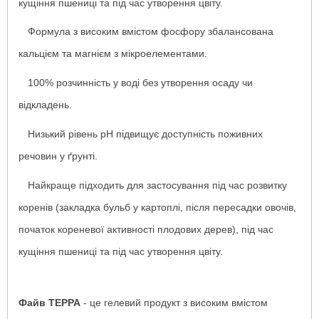
кущіння пшениці та під час утворення цвіту.
-
Формула з високим вмістом фосфору збалансована
кальцієм та магнієм з мікроелементами.
-
100% розчинність у воді без утворення осаду чи
відкладень.
-
Низький рівень рН підвищує доступність поживних
речовин у ґрунті.
-
Найкраще підходить для застосування під час розвитку
коренів (закладка бульб у картоплі, після пересадки овочів,
початок кореневої активності плодових дерев), під час
кущіння пшениці та під час утворення цвіту.
Файв ТЕРРА
- це гелевий продукт з високим вмістом