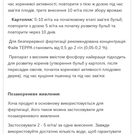
час кореневої активності; повторити з тією ж дозою під час
зав’язі плодів; третє внесення 10 кг/га після збору врожаю
-
Картопля:
5-10 кг/га на початковому етапі зав’язі бульб;
повторити з дозою 5 кг/га на початку розвитку бульб та
повторити через 10 днів.
Для безперервної фертигації рекомендована концентрація
Файв ТЕРРА становить від 0,5 до 2 г/л (0,05-0,2 %).
Препарат з високим вмістом фосфору найкраще підходить
для розвитку коренів (утворення бульб у картоплі, після
пересадки овочів, початок кореневої активності плодових
дерев), під час кущіння пшениці та під час зав’язі.
Позакореневе живлення
:
Хоча продукт в основному використовується для
фертигації, його також можна застосовувати для
позакореневого живлення.
Застосовувати 2 - 5 кг/га/ за одне внесення. Завжди
використовуйте достатню кількість води, щоб гарантувати