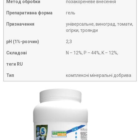
Метод обробки
позакореневе внесення
Препаративна форма
гель
Призначення
універсальне, виноград, томати,
огірки, троянди
рН (1%-розчин)
2,3
Складові
N – 12%, P – 44%, K – 12%,
теги RU
Тип
комплексні мінеральні добрива