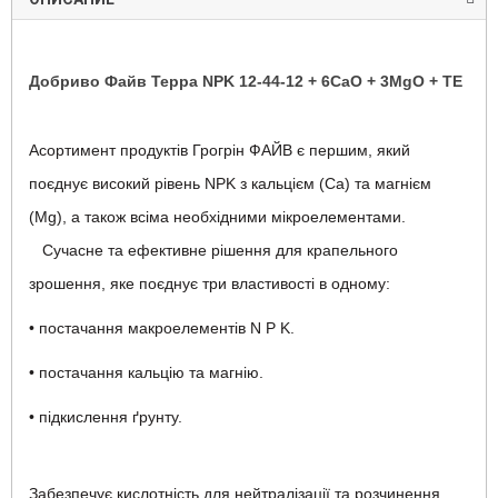
Добриво Файв Терра NPK 12-44-12 + 6CaO + 3MgO + TE
Асортимент продуктів Грогрін ФАЙВ є першим, який
поєднує високий рівень NPK з кальцієм (Са) та магнієм
(Mg), а також всіма необхідними мікроелементами.
Сучасне та ефективне рішення для крапельного
зрошення, яке поєднує три властивості в одному:
• постачання макроелементів N P K.
• постачання кальцію та магнію.
• підкислення ґрунту.
Забезпечує кислотність для нейтралізації та розчинення