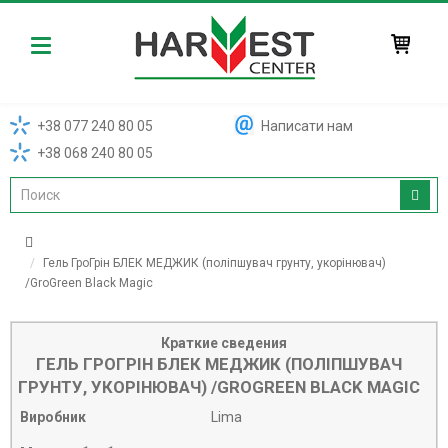
Harvest
+38 077 240 80 05
Написати нам
+38 068 240 80 05
Гель ГроГрін БЛЕК МЕДЖИК (поліпшувач грунту, укорінювач)
/GroGreen Black Magic
Краткие сведения
ГЕЛЬ ГРОГРІН БЛЕК МЕДЖИК (ПОЛІПШУВАЧ
ГРУНТУ, УКОРІНЮВАЧ) /GROGREEN BLACK MAGIC
Виробник
Lima