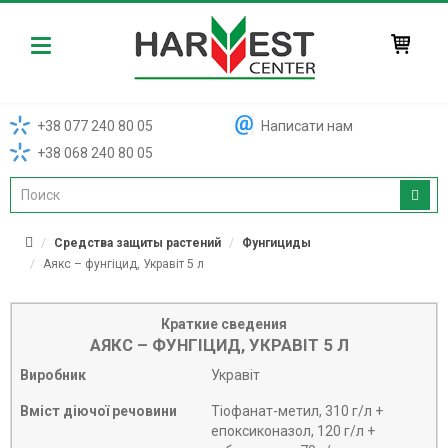
Harvest
+38 077 240 80 05
Написати нам
+38 068 240 80 05
Средства защиты растений
Фунгициды
Аякс – фунгіцид, Укравіт 5 л
Краткие сведения
АЯКС – ФУНГІЦИД, УКРАВІТ 5 Л
Виробник
Укравіт
Вміст діючої речовини
Тіофанат-метил, 310 г/л +
епоксиконазол, 120 г/л +