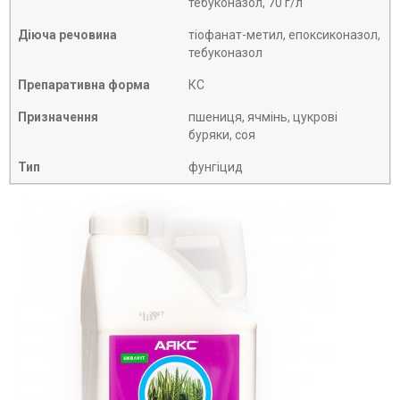
тебуконазол, 70 г/л
Діюча речовина
тіофанат-метил, епоксиконазол,
тебуконазол
Препаративна форма
КС
Призначення
пшениця, ячмінь, цукрові
буряки, соя
Тип
фунгіцид