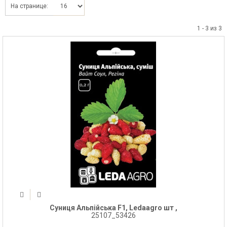
На странице:
1 - 3 из 3
Суниця Альпійська F1, Ledaagro шт ,
25107_53426