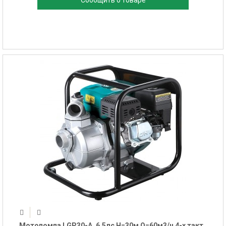
Сообщить о товаре
Мотопомпа LGP30-А, 6.5лс Н=30м Q=60м3/ч 4-х такт.,