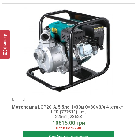
Фильтр
Мотопомпа LGP20-А, 5.5лс Н=30м Q=30м3/ч 4-х такт.,
LEO (772511) шт ,
22561_23623
10615.00 грн
Нет в наличии