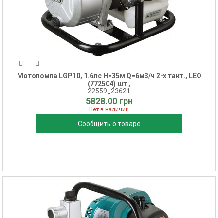
Мотопомпа LGP10, 1.6лс Н=35м Q=6м3/ч 2-х такт., LEO
(772504) шт ,
22559_23621
5828.00 грн
Нет в наличии
Сообщить о товаре