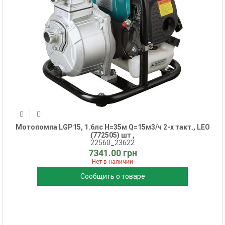
Мотопомпа LGP15, 1.6лс Н=35м Q=15м3/ч 2-х такт., LEO
(772505) шт ,
22560_23622
7341.00 грн
Нет в наличии
Сообщить о товаре