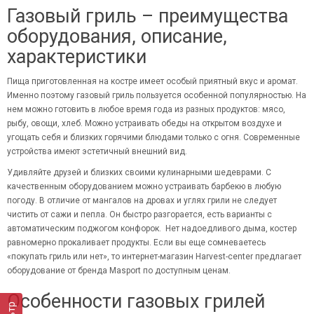
Газовый гриль – преимущества
оборудования, описание,
характеристики
Пища приготовленная на костре имеет особый приятный вкус и аромат.
Именно поэтому газовый гриль пользуется особенной популярностью. На
нем можно готовить в любое время года из разных продуктов: мясо,
рыбу, овощи, хлеб. Можно устраивать обеды на открытом воздухе и
угощать себя и близких горячими блюдами только c огня. Современные
устройства имеют эстетичный внешний вид.
Удивляйте друзей и близких своими кулинарными шедеврами. С
качественным оборудованием можно устраивать барбекю в любую
погоду. В отличие от мангалов на дровах и углях грили не следует
чистить от сажи и пепла. Он быстро разгорается, есть варианты с
автоматическим поджогом конфорок. Нет надоедливого дыма, костер
равномерно прокаливает продукты. Если вы еще сомневаетесь
«покупать гриль или нет», то интернет-магазин Harvest-center предлагает
оборудование от бренда Masport по доступным ценам.
Особенности газовых грилей