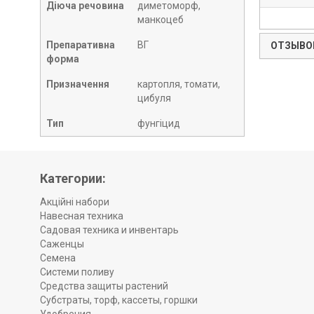
Діюча речовина
диметоморф,
манкоцеб
Препаративна
ВГ
ОТЗЫВОВ
форма
Призначення
картопля, томати,
цибуля
Тип
фунгіцид
Категории:
Акційні набори
Навесная техника
Садовая техника и инвентарь
Саженцы
Семена
Системи поливу
Средства защиты растений
Субстраты, торф, кассеты, горшки