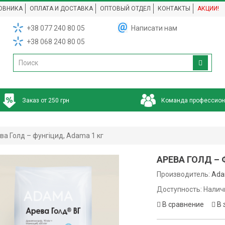
ОВНИКА
ОПЛАТА И ДОСТАВКА
ОПТОВЫЙ ОТДЕЛ
КОНТАКТЫ
АКЦИИ!
+38 077 240 80 05
Написати нам
+38 068 240 80 05
Заказ от 250 грн
Команда профессио
ва Голд – фунгіцид, Adama 1 кг
АРЕВА ГОЛД – 
Производитель:
Ad
Доступность: Налич
В сравнение
В 