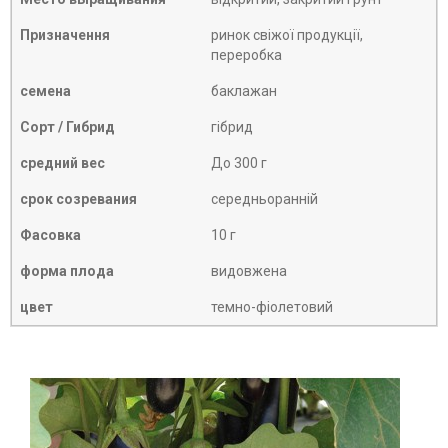
Призначення
ринок свіжої продукції,
переробка
семена
баклажан
Сорт / Гибрид
гібрид
средний вес
До 300 г
срок созревания
середньоранній
Фасовка
10 г
форма плода
видовжена
цвет
темно-фіолетовий