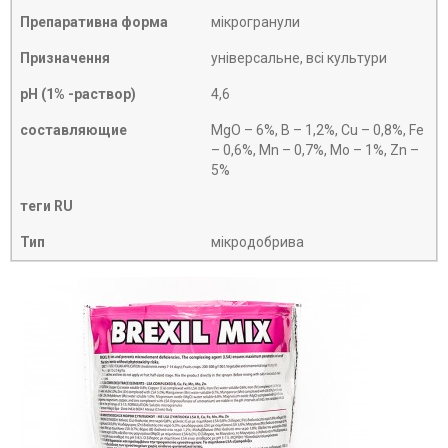
Препаративна форма
мікрогранули
Призначення
універсальне, всі культури
рН (1% -раствор)
4,6
составляющие
MgO – 6%, B – 1,2%, Cu – 0,8%, Fe
– 0,6%, Mn – 0,7%, Mo – 1%, Zn –
5%
теги RU
Тип
мікродобрива