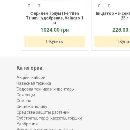
дній –
Ферилен Триум | Ferrilen
Ініціатор – інсек
Trium - удобрение, Valagro 1
25 г
кг
1024.00 грн
228.00 
Купить
Купи
Категории:
Акційні набори
Навесная техника
Садовая техника и инвентарь
Саженцы
Семена
Системи поливу
Средства защиты растений
Субстраты, торф, кассеты, горшки
Удобрения
Укрывные материалы и сетки