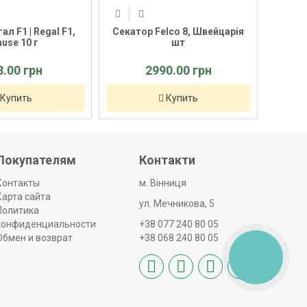
ал F1 | Regal F1,
Секатор Felco 8, Швейцарія
Газонн
ause 10 г
шт
C & 
3.00 грн
2990.00 грн
Купить
Купить
Покупателям
Контакти
Контакты
м. Вінниця
Карта сайта
ул. Мечникова, 5
Политика
конфиденциальности
+38 077 240 80 05
Обмен и возврат
+38 068 240 80 05
КНОПКА
ЗВ'ЯЗКУ