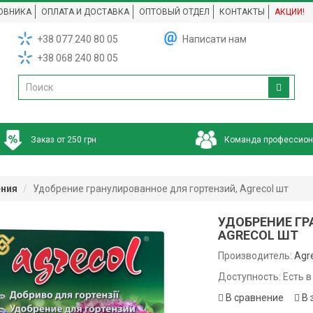
ОВНИКА
ОПЛАТА И ДОСТАВКА
ОПТОВЫЙ ОТДЕЛ
КОНТАКТЫ
АКЦИИ!
+38 077 240 80 05
Написати нам
+38 068 240 80 05
Заказ от 250 грн
Команда профессио
ения
Удобрение гранулированное для гортензий, Agrecol шт
УДОБРЕНИЕ ГР
AGRECOL ШТ
Производитель:
Agr
Доступность: Есть в
В сравнение
В 