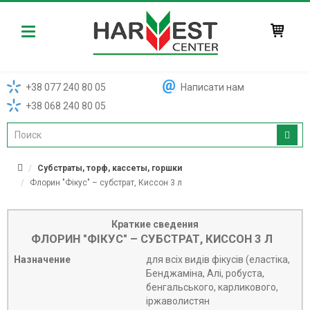
Harvest
+38 077 240 80 05
Написати нам
+38 068 240 80 05
Субстраты, торф, кассеты, горшки
Флорин "Фікус" – субстрат, Киссон 3 л
Краткие сведения
ФЛОРИН "ФІКУС" – СУБСТРАТ, КИССОН 3 Л
Назначение
для всіх видів фікусів (еластіка,
Бенджаміна, Алі, робуста,
бенгальського, карликового,
іржаволистян