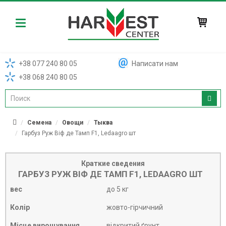
Harvest
+38 077 240 80 05
Написати нам
+38 068 240 80 05
Семена
Овощи
Тыква
Гарбуз Руж Віф де Тамп F1, Ledaagro шт
Краткие сведения
ГАРБУЗ РУЖ ВІФ ДЕ ТАМП F1, LEDAAGRO ШТ
вес
до 5 кг
Колір
жовто-гірчичний
Місце вирощування
відкритий ґрунт