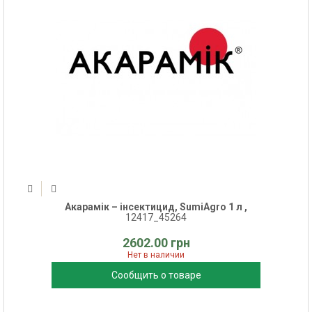
Акарамік – інсектицид, SumiAgro 1 л ,
12417_45264
2602.00 грн
Нет в наличии
Сообщить о товаре