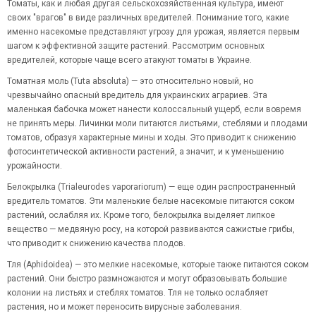
Томаты, как и любая другая сельскохозяйственная культура, имеют
своих "врагов" в виде различных вредителей. Понимание того, какие
именно насекомые представляют угрозу для урожая, является первым
шагом к эффективной защите растений. Рассмотрим основных
вредителей, которые чаще всего атакуют томаты в Украине.
Томатная моль (Tuta absoluta) — это относительно новый, но
чрезвычайно опасный вредитель для украинских аграриев. Эта
маленькая бабочка может нанести колоссальный ущерб, если вовремя
не принять меры. Личинки моли питаются листьями, стеблями и плодами
томатов, образуя характерные мины и ходы. Это приводит к снижению
фотосинтетической активности растений, а значит, и к уменьшению
урожайности.
Белокрылка (Trialeurodes vaporariorum) — еще один распространенный
вредитель томатов. Эти маленькие белые насекомые питаются соком
растений, ослабляя их. Кроме того, белокрылка выделяет липкое
вещество — медвяную росу, на которой развиваются сажистые грибы,
что приводит к снижению качества плодов.
Тля (Aphidoidea) — это мелкие насекомые, которые также питаются соком
растений. Они быстро размножаются и могут образовывать большие
колонии на листьях и стеблях томатов. Тля не только ослабляет
растения, но и может переносить вирусные заболевания.