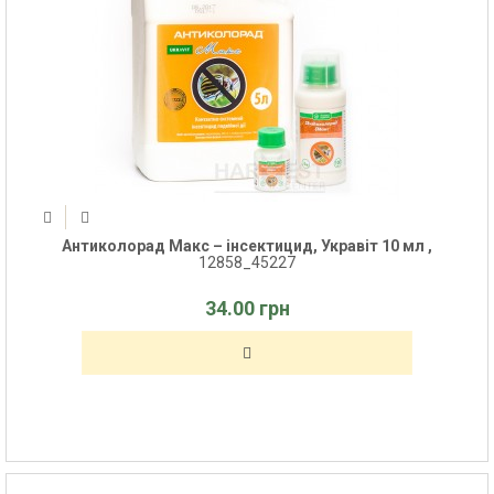
Антиколорад Макс – інсектицид, Укравіт 10 мл ,
12858_45227
34.00 грн