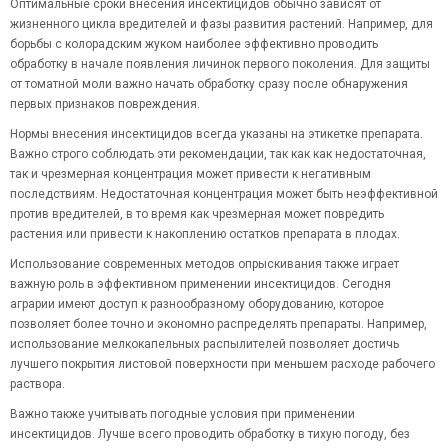
Оптимальные сроки внесения инсектицидов обычно зависят от
жизненного цикла вредителей и фазы развития растений. Например, для
борьбы с колорадским жуком наиболее эффективно проводить
обработку в начале появления личинок первого поколения. Для защиты
от томатной моли важно начать обработку сразу после обнаружения
первых признаков повреждения.
Нормы внесения инсектицидов всегда указаны на этикетке препарата.
Важно строго соблюдать эти рекомендации, так как как недостаточная,
так и чрезмерная концентрация может привести к негативным
последствиям. Недостаточная концентрация может быть неэффективной
против вредителей, в то время как чрезмерная может повредить
растения или привести к накоплению остатков препарата в плодах.
Использование современных методов опрыскивания также играет
важную роль в эффективном применении инсектицидов. Сегодня
аграрии имеют доступ к разнообразному оборудованию, которое
позволяет более точно и экономно распределять препараты. Например,
использование мелкокапельных распылителей позволяет достичь
лучшего покрытия листовой поверхности при меньшем расходе рабочего
раствора.
Важно также учитывать погодные условия при применении
инсектицидов. Лучше всего проводить обработку в тихую погоду, без