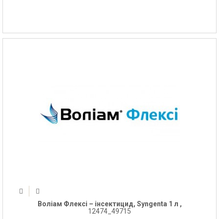
Воліам Флексі – інсектицид, Syngenta 1 л ,
12474_49715