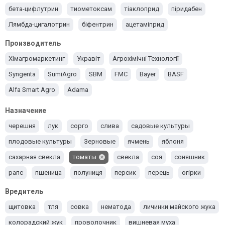
бета-цифлутрин
тиометоксам
тіаклоприд
піридабен
Лямбда-цигалотрин
біфентрин
ацетаміприд
альфа-циперметрин
абамектин
імідаклоприд
Производитель
Хімагромаркетинг
Укравіт
Агрохімічні Технології
Syngenta
SumiAgro
SBM
FMC
Bayer
BASF
Alfa Smart Agro
Adama
Назначение
черешня
лук
сорго
слива
садовые культуры
плодовые культуры
Зерновые
ячмень
яблоня
сахарная свекла
томаты
свекла
соя
соняшник
рапс
пшеница
полуниця
персик
перець
огірки
люцерна
Кукуруза
Картошка
Капуста
Груша
горох
Вредитель
Вишня
Виноград
Баклажаны
щитовка
тля
совка
нематода
личинки майского жука
колорадский жук
проволочник
вишневая муха