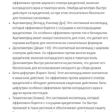
эффективен против широкого спектра вредителей, включая
колорадского жука и томатную моль.
Лямбда-цигалотрин
быстро
действует на вредителей, но при этом относительно безопасен
для полезных насекомых.
Ацетамиприд (Аплауд, Канонир Дуо): Это системный инсектицид,
который эффективно борется с сосущими и листогрызущими
вредителями. Он особенно эффективен против тли и белокрылки.
Ацетамиприд имеет низкую токсичность для пчел, что делает его
хорошим выбором для экологически сознательных фермеров.
Дельтаметрин (Децис 100): Это контактный инсектицид с широким
спектром действия. Он эффективен против многих видов
вредителей, включая колорадского жука и томатную моль.
Дельтаметрин быстро разлагается на растениях, что делает его
безопасным для использования незадолго до сбора урожая.
Бета-цифлутрин (Каратэ Зеон): Этот инсектицид имеет контактное
и кишечное действие. Он эффективен против широкого спектра
вредителей и обладает длительным защитным действием. Бета-
цифлутрин особенно эффективен против колорадского жука и
других жуков-листоедов.
Тиаметоксам (Энжио): Это системный инсектицид, который
эффективно борется с сосущими вредителями. Он быстро
проникает в ткани растения и обеспечивает длительную защиту.