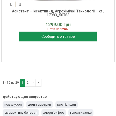
Асистент – інсектицид, Агрохімічні Технології 1 кг ,
17983_50783
1299.00 грн
Нет в наличии
Сообщить о товаре
1 - 16 из 29
1
2
>
>|
действующее вещество
новалурон
дельтаметрин
клотіанідин
емамектину бензоат
хлорпірифос
гекситиазокс