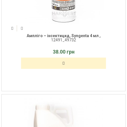
Ампліго – інсектицид, Syngenta 4 мл ,
12491_49732
38.00 грн