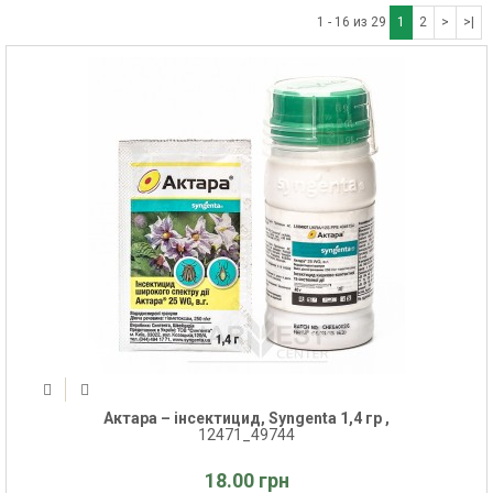
1 - 16 из 29
1
2
>
>|
Актара – інсектицид, Syngenta 1,4 гр ,
12471_49744
18.00 грн