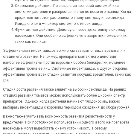
Системное действие. Поглощаются корневой системой или
листьями растения и распространяются по всем его тканям. Когда
вредитель питается растением, он получает дозу инсектицида.
Имидаклоприд
— пример системного инсектицида.
Фумигантное действие. Действуют через дыхательную систему
насекомых. Они особенно эффективны в закрытых помещениях,
таких как теплицы.
Эффективность инсектицидов во многом зависит от вида вредителя и
стадии его развития. Например, препараты контактного действия
наиболее эффективны против взрослых особей белокрылки, но менее
эффективны против ее яиц. Системные инсектициды, с другой стороны,
эффективны против всех стадий развития сосущих вредителей, таких как
тля.
Стадия роста растения также влияет на выбор инсектицида. На ранних
стадиях развития томатов можно использовать более широкий спектр
препаратов. Однако, когда растения начинают плодоносить, важно
выбирать инсектициды с коротким периодом ожидания до сбора урожая.
Важно также учитывать возможность развития резистентности у
вредителей. При постоянном использовании одного и того же препарата
насекомые могут выработать к нему устойчивость. Поэтому