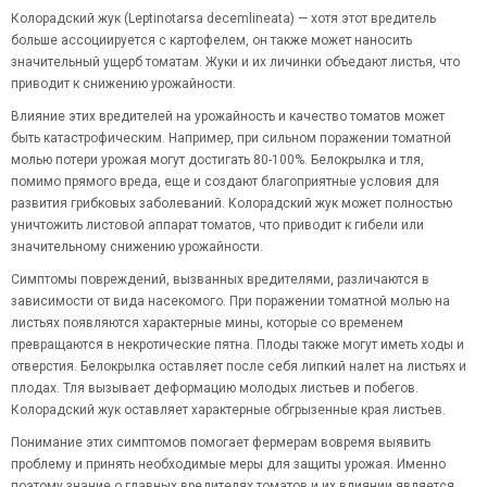
Колорадский жук (Leptinotarsa decemlineata) — хотя этот вредитель
больше ассоциируется с картофелем, он также может наносить
значительный ущерб томатам. Жуки и их личинки объедают листья, что
приводит к снижению урожайности.
Влияние этих вредителей на урожайность и качество томатов может
быть катастрофическим. Например, при сильном поражении томатной
молью потери урожая могут достигать 80-100%. Белокрылка и тля,
помимо прямого вреда, еще и создают благоприятные условия для
развития грибковых заболеваний. Колорадский жук может полностью
уничтожить листовой аппарат томатов, что приводит к гибели или
значительному снижению урожайности.
Симптомы повреждений, вызванных вредителями, различаются в
зависимости от вида насекомого. При поражении томатной молью на
листьях появляются характерные мины, которые со временем
превращаются в некротические пятна. Плоды также могут иметь ходы и
отверстия. Белокрылка оставляет после себя липкий налет на листьях и
плодах. Тля вызывает деформацию молодых листьев и побегов.
Колорадский жук оставляет характерные обгрызенные края листьев.
Понимание этих симптомов помогает фермерам вовремя выявить
проблему и принять необходимые меры для защиты урожая. Именно
поэтому знание о главных вредителях томатов и их влиянии является