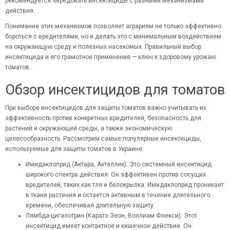
рекомендуется чередовать инсектициды с разными механизмами
действия.
Понимание этих механизмов позволяет аграриям не только эффективно
бороться с вредителями, но и делать это с минимальным воздействием
на окружающую среду и полезных насекомых. Правильный выбор
инсектицида и его грамотное применение — ключ к здоровому урожаю
томатов.
Обзор инсектицидов для томатов
При выборе инсектицидов для защиты томатов важно учитывать их
эффективность против конкретных вредителей, безопасность для
растений и окружающей среды, а также экономическую
целесообразность. Рассмотрим самые популярные инсектициды,
используемые для защиты томатов в Украине:
Имидаклоприд (Актара, Актеллик): Это системный инсектицид
широкого спектра действия. Он эффективен против сосущих
вредителей, таких как тля и белокрылка. Имидаклоприд проникает
в ткани растения и остается активным в течение длительного
времени, обеспечивая длительную защиту.
Лямбда-цигалотрин (Каратэ Зеон, Воллиам Флекси): Этот
инсектицид имеет контактное и кишечное действие. Он