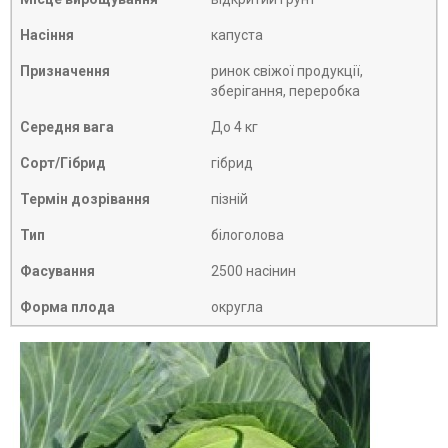
Насіння
капуста
Призначення
ринок свіжої продукції,
зберігання, переробка
Середня вага
До 4 кг
Сорт/Гібрид
гібрид
Термін дозрівання
пізній
Тип
білоголова
Фасування
2500 насінин
Форма плода
округла