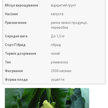
Місце вирощування
відкритий ґрунт
Насіння
капуста
Призначення
ринок свіжої продукції,
переробка
Середня вага
До 1,5 кг
Сорт/Гібрид
гібрид
Термін дозрівання
пізній
Тип
романеско
Фасування
2500 насінин
Форма плода
суцвіття