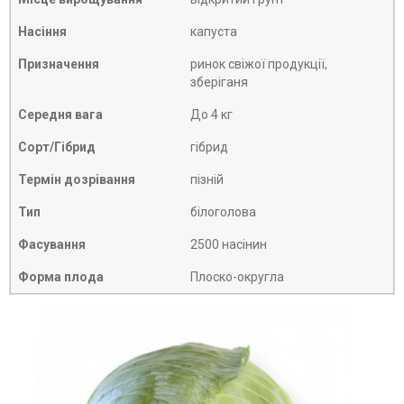
Насіння
капуста
Призначення
ринок свіжої продукції,
зберіганя
Середня вага
До 4 кг
Сорт/Гібрид
гібрид
Термін дозрівання
пізній
Тип
білоголова
Фасування
2500 насінин
Форма плода
Плоско-округла