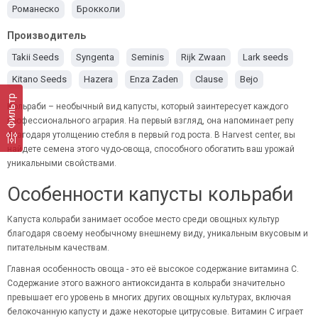
Романеско
Брокколи
Производитель
Takii Seeds
Syngenta
Seminis
Rijk Zwaan
Lark seeds
Kitano Seeds
Hazera
Enza Zaden
Clause
Bejo
Фильтр
Кольраби – необычный вид капусты, который заинтересует каждого
профессионального агрария. На первый взгляд, она напоминает репу
благодаря утолщению стебля в первый год роста. В Harvest center, вы
найдете
семена
этого чудо-овоща, способного обогатить ваш урожай
уникальными свойствами.
Особенности капусты кольраби
Капуста кольраби занимает особое место среди овощных культур
благодаря своему необычному внешнему виду, уникальным вкусовым и
питательным качествам.
Главная особенность овоща - это её высокое содержание витамина С.
Содержание этого важного антиоксиданта в кольраби значительно
превышает его уровень в многих других овощных культурах, включая
белокочанную капусту
и даже некоторые цитрусовые. Витамин С играет