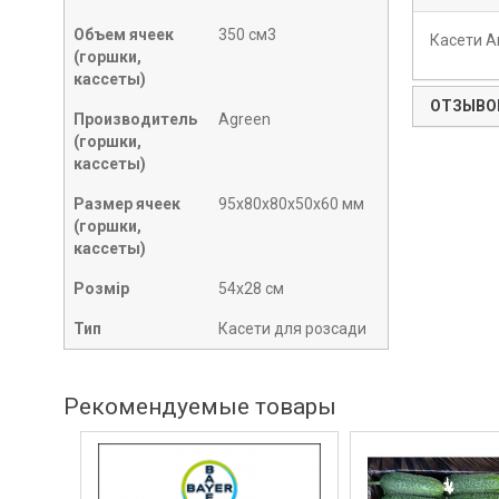
Объем ячеек
350 см3
Касети А
(горшки,
кассеты)
ОТЗЫВОВ
Производитель
Agreen
(горшки,
кассеты)
Размер ячеек
95х80х80х50х60 мм
(горшки,
кассеты)
Розмір
54х28 см
Тип
Касети для розсади
Рекомендуемые товары