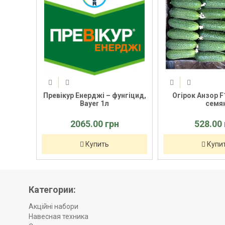
Syngenta
Превікур Енерджі – фунгіцид,
Огірок Анзор 
Bayer 1л
сем
2065.00 грн
528.00
Купить
Куп
Категории:
Акційні набори
Навесная техника