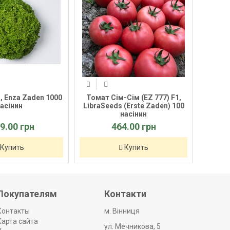
а, Enza Zaden 1000
Томат Сім-Cім (EZ 777) F1,
насінин
LibraSeeds (Erste Zaden) 100
насінин
79.00 грн
464.00 грн
Купить
Купить
Покупателям
Контакти
Контакты
м. Вінниця
Карта сайта
ул. Мечникова, 5