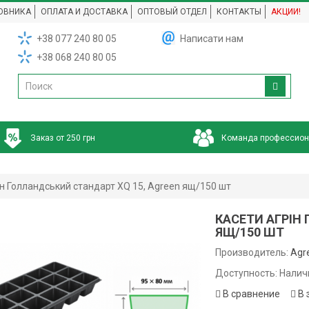
ОВНИКА
ОПЛАТА И ДОСТАВКА
ОПТОВЫЙ ОТДЕЛ
КОНТАКТЫ
АКЦИИ!
+38 077 240 80 05
Написати нам
+38 068 240 80 05
Заказ от 250 грн
Команда профессио
ін Голландський стандарт XQ 15, Agreen ящ/150 шт
КАСЕТИ АГРІН
ЯЩ/150 ШТ
Производитель:
Agr
Доступность: Налич
В сравнение
В 