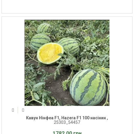
Кавун Нінфеа F1, Hazera F1 100 насінин ,
25303_54457
1782.00 грн