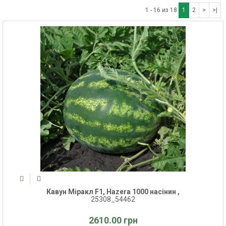
1 - 16 из 18
1
2
>
>|
Кавун Міракл F1, Hazera 1000 насінин ,
25308_54462
2610.00 грн