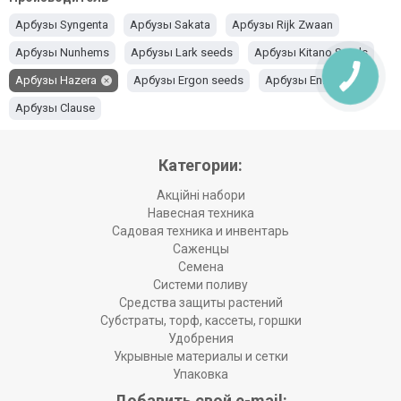
Арбузы Syngenta
Арбузы Sakata
Арбузы Rijk Zwaan
Арбузы Nunhems
Арбузы Lark seeds
Арбузы Kitano Seeds
Арбузы Hazera
Арбузы Ergon seeds
Арбузы Enza Zaden
Арбузы Clause
Категории:
Акційні набори
Навесная техника
Садовая техника и инвентарь
Саженцы
Семена
Системи поливу
Средства защиты растений
Субстраты, торф, кассеты, горшки
Удобрения
Укрывные материалы и сетки
Упаковка
Добавить свой e-mail: