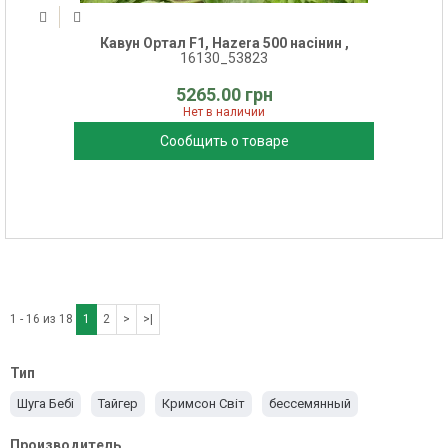
Кавун Ортал F1, Hazera 500 насінин ,
16130_53823
5265.00 грн
Нет в наличии
Сообщить о товаре
1 - 16 из 18
1
2
>
>|
Тип
Шуга Бебі
Тайгер
Кримсон Світ
бессемянный
Производитель