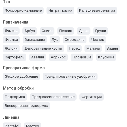
Тип
Фосфорно-калийные
Нитрат калия
Кальциевая селитра
Призначення
Ячмень
Арбуз
Слива
Персик
Дыня
Груши
Фиалки
Баклажаны
Лук
Смородина
Чеснок
Яблони
Декоративные кусты
Перец
Малина
Вишня
Картофель
Азалии
Абрикос
Плодовые
Клубника
Розы
Хвойные
Рапс
Кабачки
Для тыквы
Препаративна форма
Виноград
Орхидеи
Для пшеницы
Для моркови
Жидкое удобрение
Гранулированные удобрения
Подкормка капусты
Свекла
Для кукурузы
Метод обробки
Для подсолнечника
Подкормка огурцов
Овощи
Подкормка
Предпосевное внесение
Фергитация
Удобрение сои
Гидропоника
Томаты
Ягоды
Внекорневая подкормка
Все культуры
Газонная трава
Линейка
Plantafol
Мастер