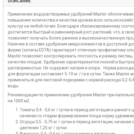
ОПИСАНИЕ
Применение водорастворимых удобрений Master обеспечивае
повышение количества и качества урожая всех сельскохозяй
культур на любой почве. Благодаря сбалансированному соот
достигается быстрый и равномерный рост растений, что, в сво
позволяет получать более раннюю и высококачественную про
Наличие в составе удобрения микроэлементов в доступной дл
форме (хелаты EDTA) гарантирует отличную профилактику хло
Master позволяет контролировать плотность и размер листвы,
качество плодов. Удобрение характеризуется полной и быстро
растворимостью. Не содержит натрия и хлора. Норма расхода
для фертигации составляет 5-10 кг / га в сутки. Также Master 
применяться для листовой подкормки с нормой расхода 0,2-0,4 
воды.
Рекомендации по применению удобрения Master при капельн
на 1000 м2:
Томаты 0,4 - 0,6 кг / сутки в период вегетации и раннего 
начиная со стадии формирования плода норму удваива
Огурцы 0,5 - 0,75 кг / сутки в период вегетации; начиная 
цветения 1,25 кг / сутки.
Виноград: 0,4 - 0,6 кг / сутки в период вегетации.