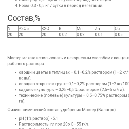
Розы: 0,3 - 0,5 кг / сутки в период вегетации.
Состав,%
N
P2O5
K2O
B
Mn
Zn
Cu
20
20
20
0.02
0.03
0.01
0.05
Мастер можно использовать и некорневым способом с концен
рабочего раствора:
овощи и цветы в теплицах – 0,1–0,2% раствором (1–2 кг/
воды);
овощи в открытом грунте 0,1–0,2% раствором (1–2 кг/100
садовые культуры – 0,25–0,5% раствором (2,5–5 кг/га);
технические (полевые) культуры – 0,5–0,75% раствором (
га).
Физико-химический состав удобрения Мастер (Валагро):
pH (1% раствор) - 5.1
Растворимость, гл при 20o С - 55 г/л.