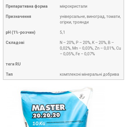
Препаративна форма
мікрокристали
Призначення
універсальне, виноград, томати,
огірки, троянди
рН (1%-розчин)
5,1
Складові
N – 20%, P – 20%, K – 20%, B –
0,02%, Mn – 0,03%, Zn – 0,01%, Cu
– 0,05%, Fe – 0,07%
теги RU
Тип
комплексні мінеральні добрива