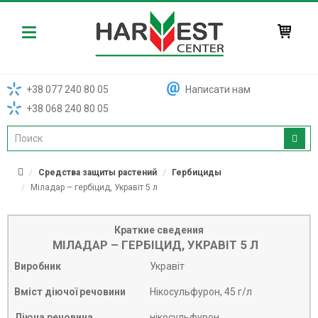
Harvest
+38 077 240 80 05
Написати нам
+38 068 240 80 05
Средства защиты растений
Гербициды
Міладар – гербіцид, Укравіт 5 л
Краткие сведения
МІЛАДАР – ГЕРБІЦИД, УКРАВІТ 5 Л
Виробник
Укравіт
Вміст діючої речовини
Нікосульфурон, 45 г/л
Діюча речовина
нікосульфурон