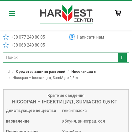
Harvest
+38 077 240 80 05
Написати нам
+38 068 240 80 05
Средства защиты растений
Инсектициды
Ніссоран – інсектицид, SumiAgro 0,5 кг
Краткие сведения
НІССОРАН – ІНСЕКТИЦИД, SUMIAGRO 0,5 КГ
действующее вещество
гекситіазокс
назначение
яблуня, виноград, соя
Производитель
SumiAgro