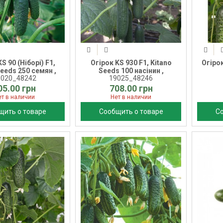
S 90 (Ніборі) F1,
Огірок KS 930 F1, Kitano
Огірок
Seeds 250 семян ,
Seeds 100 насінин ,
9020_48242
19025_48246
05.00 грн
708.00 грн
ет в наличии
Нет в наличии
щить о товаре
Сообщить о товаре
С