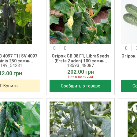
 4097 F1 | SV 4097
Огірок GB 08 F1, LibraSeeds
Огірок 
inis 250 семян ,
(Erste Zaden) 100 семян ,
2199_54231
18593_48087
202.00 грн
42.00 грн
Нет в наличии
Купить
Сообщить о товаре
С