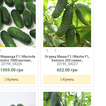
 Маринда F1 | Marinda
Огурец Маша F1 | Masha F1,
eminis 1000 насінин ,
Seminis 250 семян ,
22194_54226
22195_54227
1959.00 грн
652.00 грн
Купить
Купить