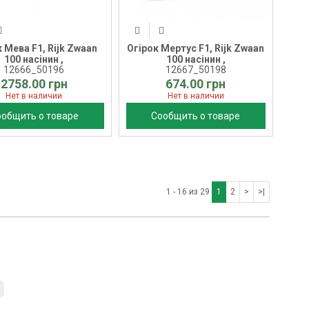
 Мева F1, Rijk Zwaan
Огірок Мертус F1, Rijk Zwaan
100 насінин ,
100 насінин ,
12666_50196
12667_50198
2758.00 грн
674.00 грн
Нет в наличии
Нет в наличии
ообщить о товаре
Сообщить о товаре
1 - 16 из 29
1
2
>
>|