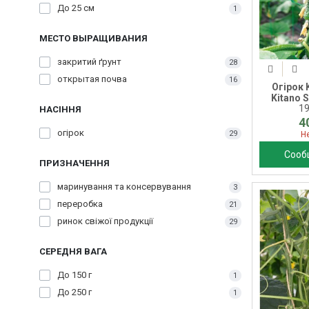
До 25 см
1
МЕСТО ВЫРАЩИВАНИЯ
закритий ґрунт
28
открытая почва
16
Огірок K
Kitano 
1
НАСІННЯ
4
огірок
29
Н
Сооб
ПРИЗНАЧЕННЯ
маринування та консервування
3
переробка
21
ринок свіжої продукції
29
СЕРЕДНЯ ВАГА
До 150 г
1
До 250 г
1