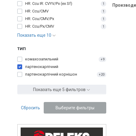
HR: Ccu IR: CVYV/Px (ex Sf)
1
Производи
HR: Ccu/CMV
1
HR: Ccu/CMV/Px
1
HR: Ccu/Px/CMV
1
Показать еще 10
ТИП
комахозапильний
+9
партенокарпічний
партенокарпічний корнішон
+20
Показать еще 5 фильтров
Сбросить
Выберите фильтры