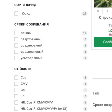
СОРТ/ГІБРИД
гібрид
29
Огірок 
СРОКИ СОЗРЕВАНИЯ
1
5
ранний
17
Н
сверхранний
3
Сооб
среднеранний
1
среднеспелый
1
ультраранний
7
СТІЙКІСТЬ
Ccu
6
CMV
6
Co
6
Тип
Ec
5
HR: Ccu IR: CMV/CVYV
1
Сроки соз
HR: Ccu IR: CMV/CVYV/Px (ex Sf)
1