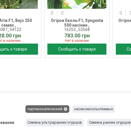
Атік F1, Bejo 250
Огірок Еколь F1, Syngenta
Огірок
семян ,
500 насінин ,
3087_54122
16253_53568
28.00 грн
783.00 грн
ет в наличии
Нет в наличии
щить о товаре
Сообщить о товаре
С
партенокапический
насекомоопыляемых
ревания
Семена ультраранних огурцов
Семена ранних огурцов