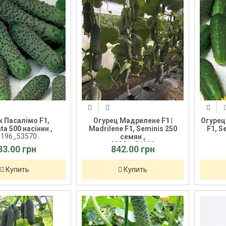
к Пасалімо F1,
Огурец Мадрилене F1 |
Огурец
ta 500 насінин ,
Madrilene F1, Seminis 250
F1, S
6196_53570
семян ,
22201_54232
83.00 грн
842.00 грн
Купить
Купить