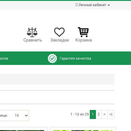
Личный кабинет
Сравнить
Закладки
Корзина
налов
Гарантия качества
1 - 16 из 29
1
2
>
>|
нице: