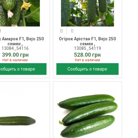
 Амарок F1, Bejo 250
Огірок Арістан F1, Bejo 250
семян ,
семян ,
13084_54116
13085_54119
399.00 грн
528.00 грн
Нет в наличии
Нет в наличии
ообщить о товаре
Сообщить о товаре