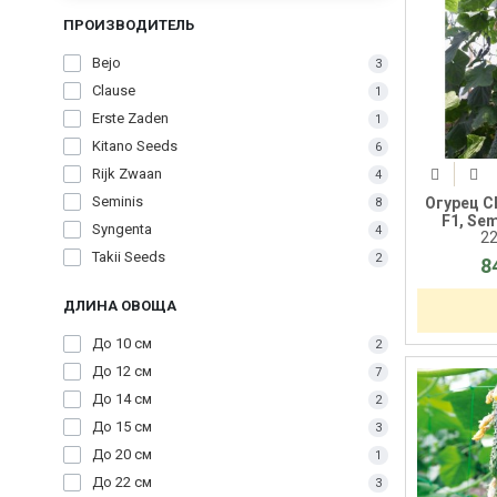
ПРОИЗВОДИТЕЛЬ
Bejo
3
Clause
1
Erste Zaden
1
Kitano Seeds
6
Rijk Zwaan
4
Seminis
Огурец СВ
8
F1, Sem
Syngenta
4
2
Takii Seeds
2
8
ДЛИНА ОВОЩА
До 10 см
2
До 12 см
7
До 14 см
2
До 15 см
3
До 20 см
1
До 22 см
3