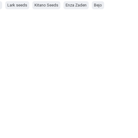
Lark seeds
Kitano Seeds
Enza Zaden
Bejo