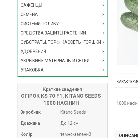
САЖЕНЦЫ
СЕМЕНА
СИСТЕМИ ПОЛИВУ
СРЕДСТВА ЗАЩИТЫ РАСТЕНИЙ
СУБСТРАТЫ, ТОРФ, КАССЕТЫ, ГОРШКИ
УДОБРЕНИЯ
УКРЫВНЫЕ МАТЕРИАЛЫ И СЕТКИ
УПАКОВКА
ХАРАКТЕРИ
Краткие сведения
ОГІРОК KS 70 F1, KITANO SEEDS
1000 НАСІНИН
1000 насі
Виробник
Kitano Seeds
Довжина
До 12 см
Колір
темно-зелений
ОПИСАН