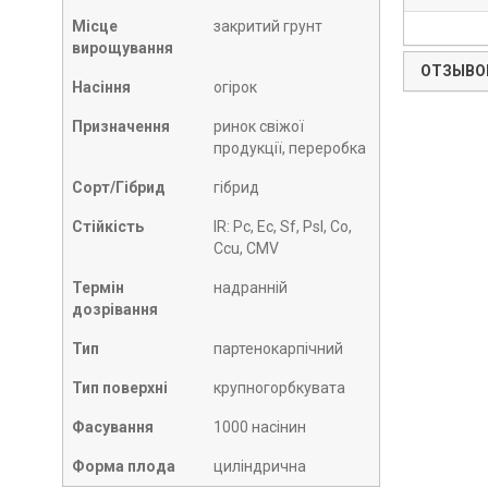
Місце
закритий грунт
вирощування
ОТЗЫВОВ
Насіння
огірок
Призначення
ринок свіжої
продукції, переробка
Сорт/Гібрид
гібрид
Стійкість
IR: Pc, Ec, Sf, Psl, Co,
Ccu, CMV
Термін
надранній
дозрівання
Тип
партенокарпічний
Тип поверхні
крупногорбкувата
Фасування
1000 насінин
Форма плода
циліндрична