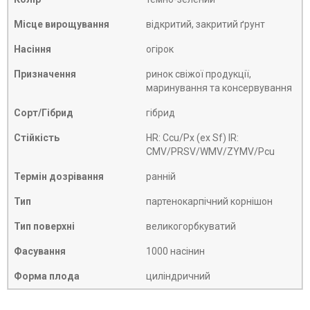
Місце вирощування
відкритий, закритий ґрунт
Насіння
огірок
Призначення
ринок свіжої продукції,
маринування та консервування
Сорт/Гібрид
гібрид
Стійкість
HR: Ccu/Px (ex Sf) IR:
CMV/PRSV/WMV/ZYMV/Pcu
Термін дозрівання
ранній
Тип
партенокарпічний корнішон
Тип поверхні
великогорбкуватий
Фасування
1000 насінин
Форма плода
циліндричний