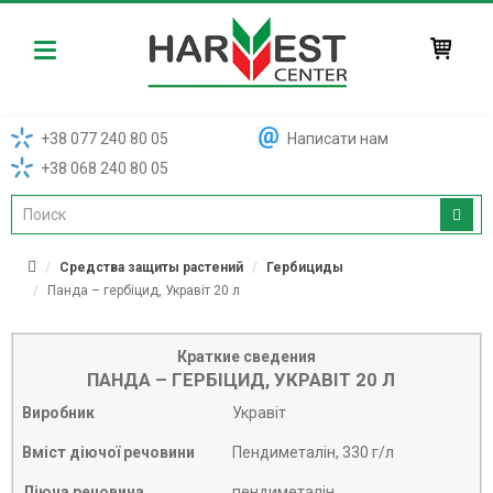
Harvest
+38 077 240 80 05
Написати нам
+38 068 240 80 05
Средства защиты растений
Гербициды
Панда – гербіцид, Укравіт 20 л
Краткие сведения
ПАНДА – ГЕРБІЦИД, УКРАВІТ 20 Л
Виробник
Укравіт
Вміст діючої речовини
Пендиметалін, 330 г/л
Діюча речовина
пендиметалін