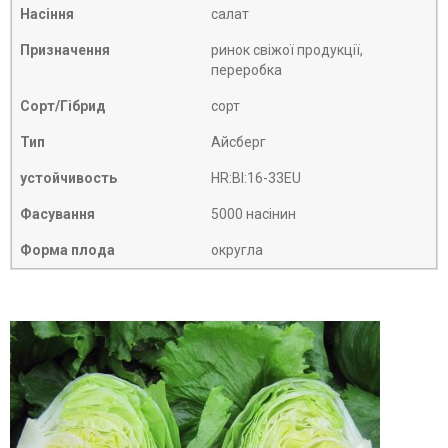
Насіння
салат
Призначення
ринок свіжої продукції,
переробка
Сорт/Гібрид
сорт
Тип
Айсберг
устойчивость
HR:BI:16-33EU
Фасування
5000 насінин
Форма плода
округла