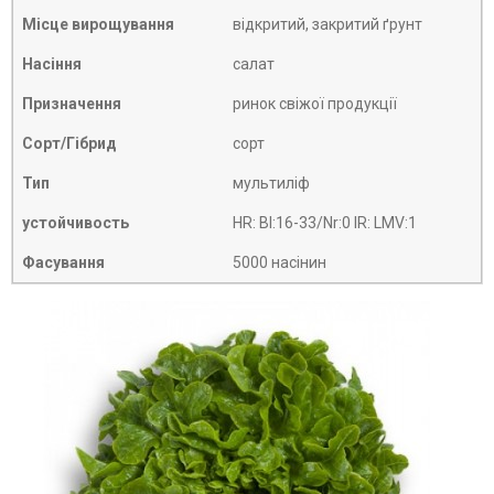
Місце вирощування
відкритий, закритий ґрунт
Насіння
салат
Призначення
ринок свіжої продукції
Сорт/Гібрид
сорт
Тип
мультиліф
устойчивость
HR: Bl:16-33/Nr:0 IR: LMV:1
Фасування
5000 насінин