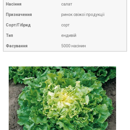
Насіння
салат
Призначення
ринок свіжої продукції
Сорт/Гібрид
сорт
Тип
ендивій
Фасування
5000 насінин