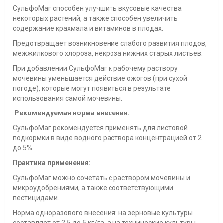
СульфоМаг способен улучшить вкусовые качества
некоторых растений, а также способен увеличить
содержание крахмала и витаминов в плодах.
Предотвращает возникновение слабого развития плодов,
межжилкового хлороза, некроза нижних старых листьев.
При добавлении СульфоМаг к рабочему раствору
мочевины уменьшается действие ожогов (при сухой
погоде), которые могут появиться в результате
использования самой мочевины.
Рекомендуемая норма внесения:
СульфоМаг рекомендуется применять для листовой
подкормки в виде водного раствора концентрацией от 2
до 5%.
Практика применения:
СульфоМаг можно сочетать с раствором мочевины и
микроудобрениями, а также соответствующими
пестицидами.
Норма одноразового внесения: на зерновые культуры
составляет от 2,5 до 5 кг/га, а на технические культуры