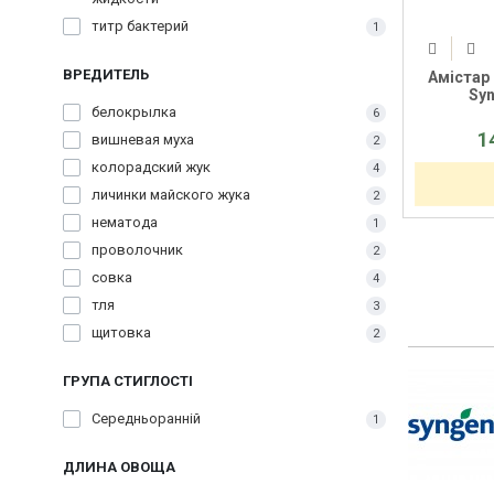
титр бактерий
1
ВРЕДИТЕЛЬ
Амістар 
Syn
белокрылка
6
1
вишневая муха
2
колорадский жук
4
личинки майского жука
2
нематода
1
проволочник
2
совка
4
тля
3
щитовка
2
ГРУПА СТИГЛОСТІ
Середньоранній
1
ДЛИНА ОВОЩА