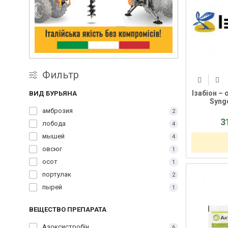
Фильтр
Ізабіон –
ВИД БУРЬЯНА
Synge
амброзия
2
3
лобода
4
мышей
4
овсюг
1
осот
1
портулак
2
пырей
1
ВЕЩЕСТВО ПРЕПАРАТА
Азоксистробін
6