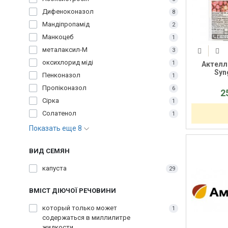
Дифеноконазол
8
Мандіпропамід
2
Манкоцеб
1
металаксил-М
3
оксихлорид міді
1
Актеллі
Syn
Пенконазол
1
Пропіконазол
6
2
Сірка
1
Солатенол
1
Показать еще 8
ВИД СЕМЯН
капуста
29
ВМІСТ ДІЮЧОЇ РЕЧОВИНИ
который только может
1
содержаться в миллилитре
жидкости