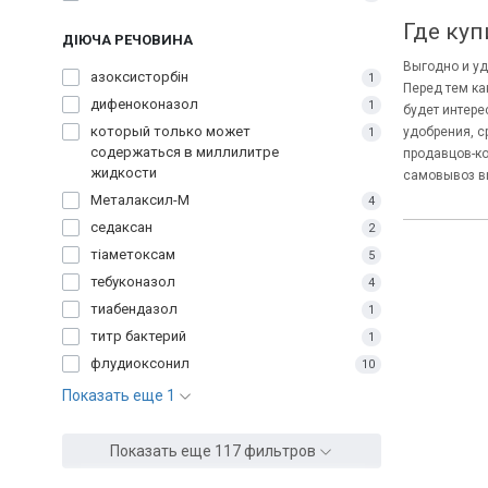
Где куп
ДІЮЧА РЕЧОВИНА
Выгодно и уд
азоксисторбін
1
Перед тем ка
дифеноконазол
1
будет интер
который только может
удобрения, с
1
содержаться в миллилитре
продавцов-ко
жидкости
самовывоз вы
Металаксил-М
4
седаксан
2
тіаметоксам
5
тебуконазол
4
тиабендазол
1
титр бактерий
1
флудиоксонил
10
Показать еще 1
Показать еще 117 фильтров