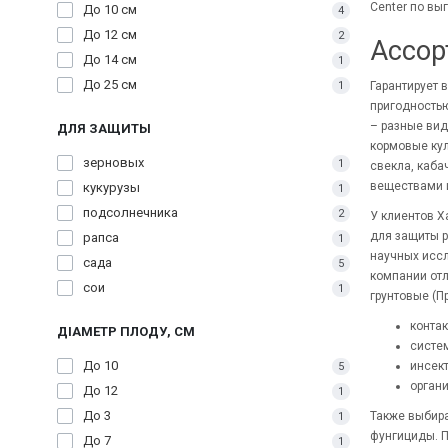
Center по вы
До 10 см
4
До 12 см
2
Ассор
До 14 см
1
До 25 см
Гарантирует 
1
пригодностью
– разные вид
ДЛЯ ЗАЩИТЫ
кормовые кул
зерновых
1
свекла, каба
веществами 
кукурузы
1
подсолнечника
2
У клиентов Х
для защиты р
рапса
1
научных иссл
сада
5
компании отл
сои
1
грунтовые (П
контак
ДІАМЕТР ПЛОДУ, СМ
систем
До 10
инсект
5
орган
До 12
1
До 3
Также выбира
1
фунгициды. П
До 7
1