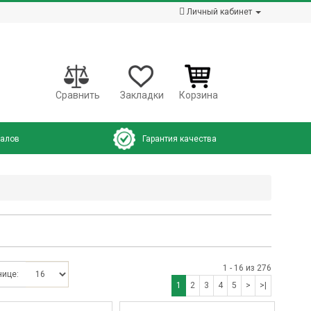
Личный кабинет
Сравнить
Закладки
Корзина
налов
Гарантия качества
1 - 16 из 276
нице:
1
2
3
4
5
>
>|