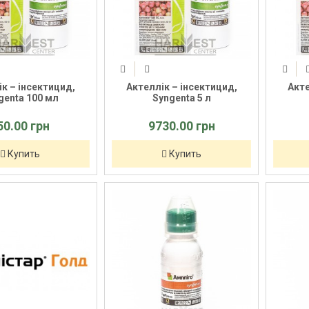
к – інсектицид,
Актеллік – інсектицид,
Акте
genta 100 мл
Syngenta 5 л
50.00 грн
9730.00 грн
Купить
Купить