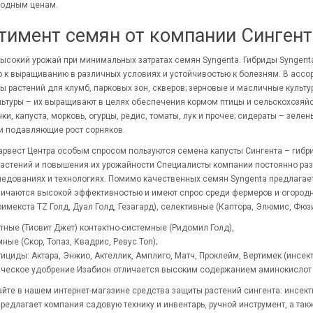
годным ценам.
тимент семян от компании Сингент
высокий урожай при минимальных затратах семян Syngenta. Гибриды Syngen
 к выращиванию в различных условиях и устойчивостью к болезням. В ассо
ы растений для клумб, парковых зон, скверов; зерновые и масличные культуры
ьтуры – их выращивают в целях обеспечения кормом птицы и сельскохозяйс
чки, капуста, морковь, огурцы, редис, томаты, лук и прочее; сидераты – зе
и подавляющие рост сорняков.
арвест Центра особым спросом пользуются семена капусты Сингента – гибрид
астений и повышения их урожайности Специалисты компании постоянно ра
едованиях и технологиях. Помимо качественных семян Syngenta предлагает
ичаются высокой эффективностью и имеют спрос среди фермеров и огородник
римекста TZ Голд, Дуал Голд, Гезагард), селективные (Каптора, Элюмис, Фюз
тные (Тиовит Джет) контактно-системные (Ридомил Голд),
ные (Скор, Топаз, Квадрис, Ревус Топ);
ициды: Актара, Энжио, Актеллик, Амплиго, Матч, Проклейм, Вертимек (инсе
ическое удобрение Изабион отличается высоким содержанием аминокислот 
йте в нашем интернет-магазине средства защиты растений сингента: инсект
редлагает компания садовую технику и инвентарь, ручной инструмент, а так