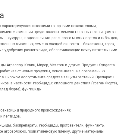
а
ta характеризуются высокими товарными показателями,
ртименте компании представлены: семена газонных трав и цветов
 – кукуруза, подсолнечник, рапс, сорго многих сортов и гибридов;
твенных животных; семена овощей сингента – баклажаны, горох,
леные удобрения разного вида, обеспечивающие почву питательными
ы Агрессор, Кевин, Мирор, Мегатон и другие. Продукты Syngenta
зрабатывают новые продукты, основываясь на современных
 в широком ассортименте средства защиты растений. Препараты
ов, в частности: гербициды: сплошного действия (Ураган Форте),
илад Форте); фунгициды:
ктоакарицид природного происхождения);
и пептидов.
ициды, биопрепараты, гербициды, протравители, фумиганты,
же агроволокно, полиэтиленовую пленку, другие материалы.