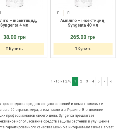
ліго – інсектицид,
Ампліго – інсектицид,
Syngenta 4 мл
Syngenta 40 мл
38.00 грн
265.00 грн
Купить
Купить
1 - 16 из 276
1
2
3
4
5
>
>|
 производства средств защиты растений и семян полевых и
ва в 90 странах мира, в том числе и в Украине. В отделении
щих профессионалов своего дела. Syngenta предлагает
ективное использование средств защиты растений и улучшение
ta гарантированного качества можно в интернет-магазине Harvest