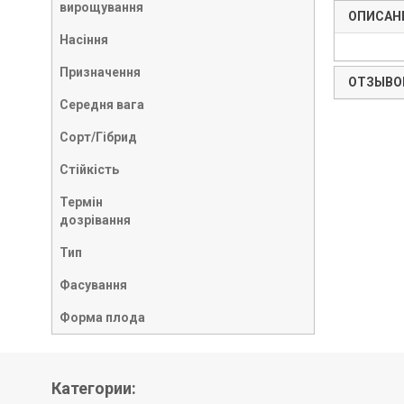
вирощування
ОПИСАН
Насіння
Призначення
ОТЗЫВОВ
Середня вага
Сорт/Гібрид
Стійкість
Термін
дозрівання
Тип
Фасування
Форма плода
Категории: