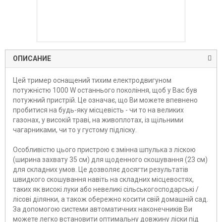
ОПИСАНИЕ
Цей тример оснащений тихим електродвигуном
потужністю 1000 W останнього покоління, щоб у Вас був
потужний пристрій. Це означає, що Ви можете впевнено
пробитися на будь-яку місцевість - чи то на великих
газонах, у високій траві, на живоплотах, із щільними
чагарниками, чи то у густому підліску.
Особливістю цього пристрою є змінна шпулька з ліскою
(ширина захвату 35 см) для щоденного скошування (23 см)
для складних умов. Це дозволяє досягти результатів
швидкого скошування навіть на складних місцевостях,
таких як високі луки або невеликі сільськогосподарські /
лісові ділянки, а також обережно косити свій домашній сад.
За допомогою системи автоматичних наконечників Ви
можете легко встановити оптимальну довжину ліски під