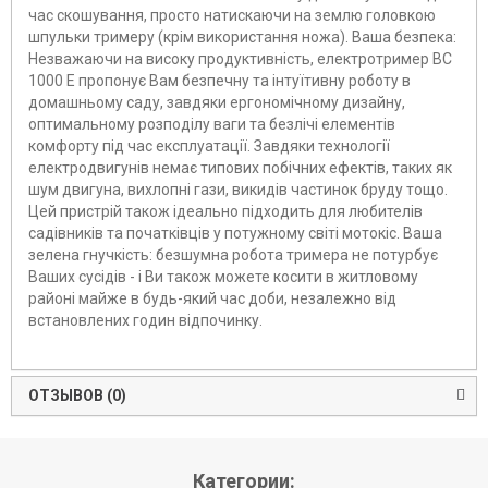
час скошування, просто натискаючи на землю головкою
шпульки тримеру (крім використання ножа). Ваша безпека:
Незважаючи на високу продуктивність, електротример BC
1000 E пропонує Вам безпечну та інтуїтивну роботу в
домашньому саду, завдяки ергономічному дизайну,
оптимальному розподілу ваги та безлічі елементів
комфорту під час експлуатації. Завдяки технології
електродвигунів немає типових побічних ефектів, таких як
шум двигуна, вихлопні гази, викидів частинок бруду тощо.
Цей пристрій також ідеально підходить для любителів
садівників та початківців у потужному світі мотокіс. Ваша
зелена гнучкість: безшумна робота тримера не потурбує
Ваших сусідів - і Ви також можете косити в житловому
районі майже в будь-який час доби, незалежно від
встановлених годин відпочинку.
ОТЗЫВОВ (0)
Категории: