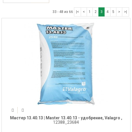
33 - 48 из 66
|<
<
1
2
3
4
5
>
>|
Мастер 13.40.13 | Master 13.40.13 - удобрение, Valagro ,
12388_23684