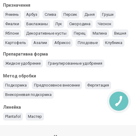
Призначення
Ячмень
Арбуз
Слива
Персик
Дыня
Груши
Фиалки
Баклажаны
Лук
Смородина
Чеснок
Яблони
Декоративные кусты
Перец
Малина
Вишня
Картофель
Азалии
Абрикос
Плодовые
Клубника
Розы
Хвойные
Рапс
Кабачки
Для тыквы
Виноград
Препаративна форма
Орхидеи
Для пшеницы
Для моркови
Жидкое удобрение
Гранулированные удобрения
Подкормка капусты
Свекла
Для кукурузы
Метод обробки
Для подсолнечника
Подкормка огурцов
Овощи
Подкормка
Предпосевное внесение
Фергитация
Удобрение сои
Гидропоника
Томаты
Ягоды
Внекорневая подкормка
Все культуры
Газонная трава
Линейка
Plantafol
Мастер