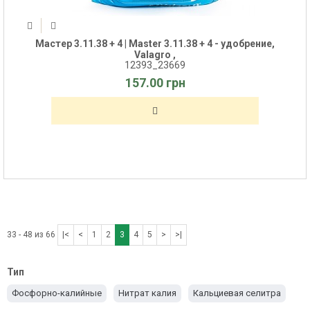
Мастер 3.11.38 + 4 | Master 3.11.38 + 4 - удобрение,
Valagro ,
12393_23669
157.00 грн
33 - 48 из 66
|<
<
1
2
3
4
5
>
>|
Тип
Фосфорно-калийные
Нитрат калия
Кальциевая селитра