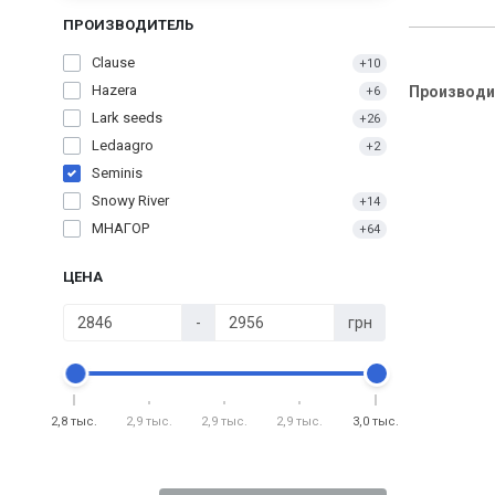
ПРОИЗВОДИТЕЛЬ
Clause
+10
Hazera
Производи
+6
Lark seeds
+26
Ledaagro
+2
Seminis
Snowy River
+14
МНАГОР
+64
ЦЕНА
-
грн
2,8 тыс.
2,9 тыс.
2,9 тыс.
2,9 тыс.
3,0 тыс.