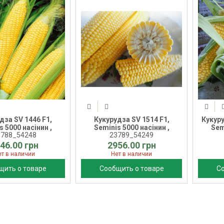
дза SV 1446 F1,
Кукурудза SV 1514 F1,
Кукур
s 5000 насінин ,
Seminis 5000 насінин ,
Sem
3788_54248
23789_54249
46.00 грн
2956.00 грн
ет в наличии
Нет в наличии
щить о товаре
Сообщить о товаре
С