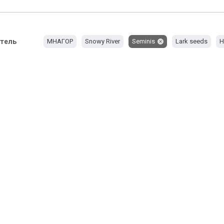
тель
МНАГОР
Snowy River
Seminis
Lark seeds
H