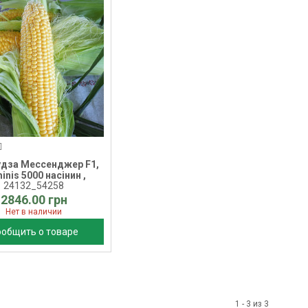
удза Мессенджер F1,
inis 5000 насінин ,
24132_54258
2846.00 грн
Нет в наличии
ообщить о товаре
1 - 3 из 3