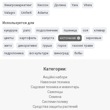
Хімагромаркетинг
Киссон
Долина
Yara
Vitera
Valagro
UniferX
Adama
Используется для
кукуруза
рапс
подсолнечник
пшеница
соя
клевер
цветы
картофель
капуста
кісточкові
зерновые
жито
декоративні
груша
горох
газонні трави
гидропоника
всі культури
виноград
бобы
Категории:
Акційні набори
Навесная техника
Садовая техника и инвентарь
Саженцы
Семена
Системи поливу
Средства защиты растений