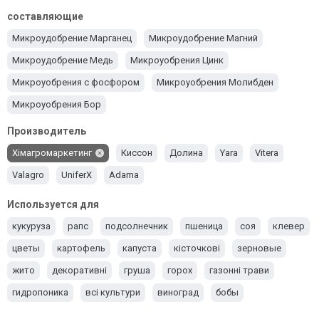
составляющие
Микроудобрение Марганец
Микроудобрение Магний
Микроудобрение Медь
Микроуобрения Цинк
Микроуобрения с фосфором
Микроуобрения Молибден
Микроуобрения Бор
Производитель
Хімагромаркетинг
Киссон
Долина
Yara
Vitera
Valagro
UniferX
Adama
Используется для
кукуруза
рапс
подсолнечник
пшеница
соя
клевер
цветы
картофель
капуста
кісточкові
зерновые
жито
декоративні
груша
горох
газонні трави
гидропоника
всі культури
виноград
бобы