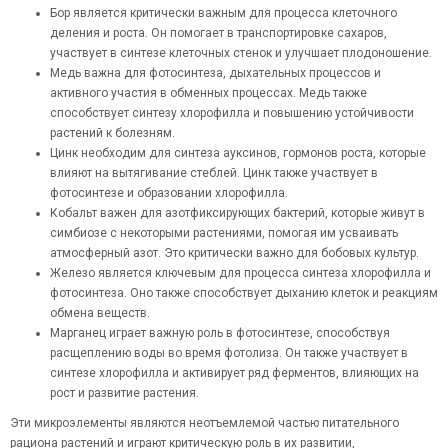
Бор является критически важным для процесса клеточного
деления и роста. Он помогает в транспортировке сахаров,
участвует в синтезе клеточных стенок и улучшает плодоношение.
Медь важна для фотосинтеза, дыхательных процессов и
активного участия в обменных процессах. Медь также
способствует синтезу хлорофилла и повышению устойчивости
растений к болезням.
Цинк необходим для синтеза ауксинов, гормонов роста, которые
влияют на вытягивание стеблей. Цинк также участвует в
фотосинтезе и образовании хлорофилла.
Кобальт важен для азотфиксирующих бактерий, которые живут в
симбиозе с некоторыми растениями, помогая им усваивать
атмосферный азот. Это критически важно для бобовых культур.
Железо является ключевым для процесса синтеза хлорофилла и
фотосинтеза. Оно также способствует дыханию клеток и реакциям
обмена веществ.
Марганец играет важную роль в фотосинтезе, способствуя
расщеплению воды во время фотолиза. Он также участвует в
синтезе хлорофилла и активирует ряд ферментов, влияющих на
рост и развитие растения.
Эти микроэлементы являются неотъемлемой частью питательного
рациона растений и играют критическую роль в их развитии,