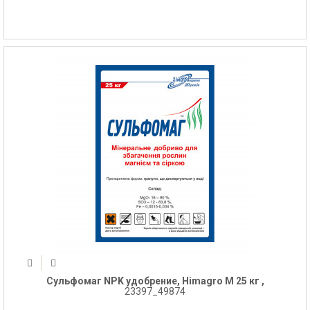
Сульфомаг NPK удобрение, Himagro M 25 кг ,
23397_49874