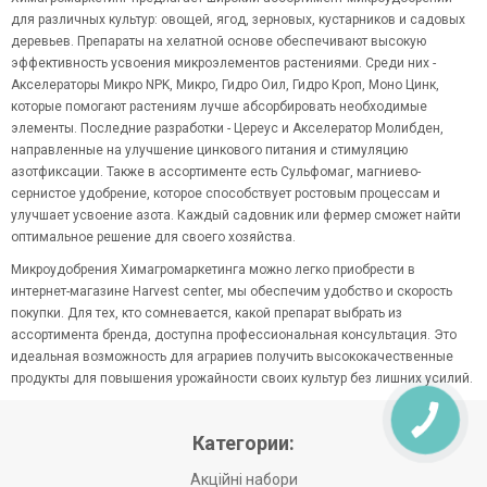
для различных культур: овощей, ягод, зерновых, кустарников и садовых
деревьев. Препараты на хелатной основе обеспечивают высокую
эффективность усвоения микроэлементов растениями. Среди них -
Акселераторы Микро NPK, Микро, Гидро Оил, Гидро Кроп, Моно Цинк,
которые помогают растениям лучше абсорбировать необходимые
элементы. Последние разработки - Цереус и Акселератор Молибден,
направленные на улучшение цинкового питания и стимуляцию
азотфиксации. Также в ассортименте есть Сульфомаг, магниево-
сернистое удобрение, которое способствует ростовым процессам и
улучшает усвоение азота. Каждый садовник или фермер сможет найти
оптимальное решение для своего хозяйства.
Микроудобрения Химагромаркетинга можно легко приобрести в
интернет-магазине Harvest center, мы обеспечим удобство и скорость
покупки. Для тех, кто сомневается, какой препарат выбрать из
ассортимента бренда, доступна профессиональная консультация. Это
идеальная возможность для аграриев получить высококачественные
продукты для повышения урожайности своих культур без лишних усилий.
Категории:
Акційні набори