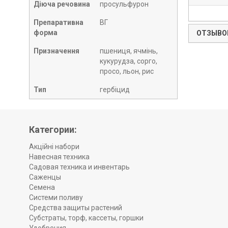
Діюча речовина
просульфурон
Препаративна
ВГ
форма
ОТЗЫВОВ
Призначення
пшениця, ячмінь,
кукурудза, сорго,
просо, льон, рис
Тип
гербіцид
Категории:
Акційні набори
Навесная техника
Садовая техника и инвентарь
Саженцы
Семена
Системи поливу
Средства защиты растений
Субстраты, торф, кассеты, горшки