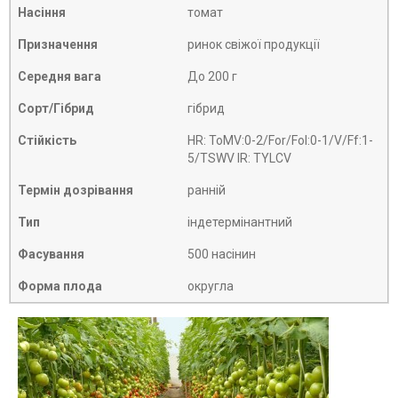
Насіння
томат
Призначення
ринок свіжої продукції
Середня вага
До 200 г
Сорт/Гібрид
гібрид
Стійкість
HR: ToMV:0-2/For/Fol:0-1/V/Ff:1-
5/TSWV IR: TYLCV
Термін дозрівання
ранній
Тип
індетермінантний
Фасування
500 насінин
Форма плода
округла