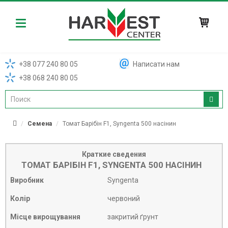
Harvest
+38 077 240 80 05
Написати нам
+38 068 240 80 05
Семена
Томат Барібін F1, Syngenta 500 насінин
Краткие сведения
ТОМАТ БАРІБІН F1, SYNGENTA 500 НАСІНИН
Виробник
Syngenta
Колір
червоний
Місце вирощування
закритий ґрунт