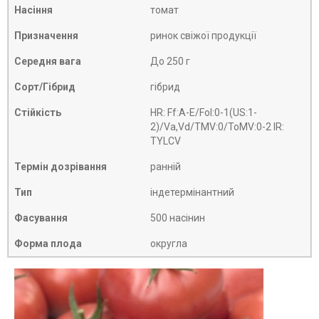
Насіння
томат
Призначення
ринок свіжої продукції
Середня вага
До 250 г
Сорт/Гібрид
гібрид
Стійкість
HR: Ff:A-E/Fol:0-1(US:1-
2)/Va,Vd/TMV:0/ToMV:0-2 IR:
TYLCV
Термін дозрівання
ранній
Тип
індетермінантний
Фасування
500 насінин
Форма плода
округла