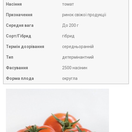
Насіння
томат
Призначення
ринок свіжої продукції
Середня вага
До 200 г
Сорт/Гібрид
гібрид
Термін дозрівання
середньоранній
Тип
детермінантний
Фасування
2500 насінин
Форма плода
округла