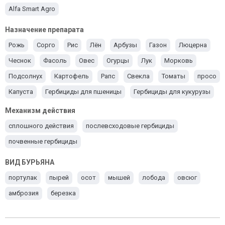
Alfa Smart Agro
Назначение препарата
Рожь
Сорго
Рис
Лён
Арбузы
Газон
Люцерна
Чеснок
Фасоль
Овес
Огурцы
Лук
Морковь
Подсолнух
Картофель
Рапс
Свекла
Томаты
просо
Капуста
Гербициды для пшеницы
Гербициды для кукурузы
Ячмень
Гербициды для сои
Механизм действия
сплошного действия
послевсходовые гербициды
почвенные гербициды
ВИД БУРЬЯНА
портулак
пырей
осот
мышей
лобода
овсюг
амброзия
березка