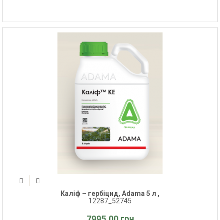
Каліф – гербіцид, Adama 5 л ,
12287_52745
7995.00 грн