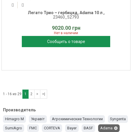
Легато Трио – гербицид, Adama 10 л ,
23460_52793
9020.00 грн
Нет в наличии
Сообщить о товаре
1 - 16 из 29
1
2
>
>|
Производитель
Himagro M
Укравіт
Агрохимические Технологии
Syngenta
SumiAgro
FMC
CORTEVA
Bayer
BASF
Adama