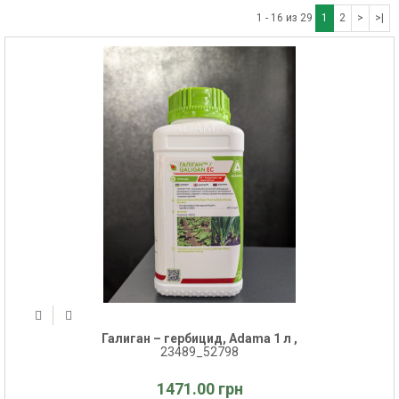
1 - 16 из 29
1
2
>
>|
Галиган – гербицид, Adama 1 л ,
23489_52798
1471.00 грн