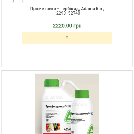
Прометрекс – гербіцид, Adama 5 л ,
12293_52748
2220.00 грн