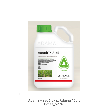
Аценіт – гербіцид, Adama 10 л ,
12277_52740