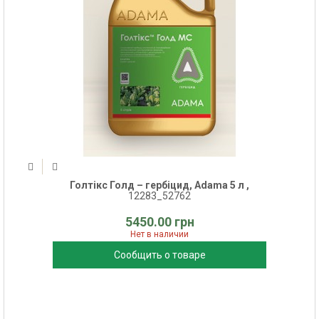
Голтікс Голд – гербіцид, Adama 5 л ,
12283_52762
5450.00 грн
Нет в наличии
Сообщить о товаре