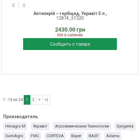
Антипирій – гербіцид, Укравіт 5 л ,
12874_51320
2430.00 грн
Нет в наличии
Сообщить о товаре
1 - 16 из 24
1
2
>
>|
Производитель
Himagro M
Укравіт
Агрохимические Технологии
Syngenta
SumiAgro
FMC
CORTEVA
Bayer
BASF
Adama