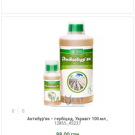
Антибур'ян – гербіцид, Укравіт 100 мл ,
12855_45237
98.00 грн