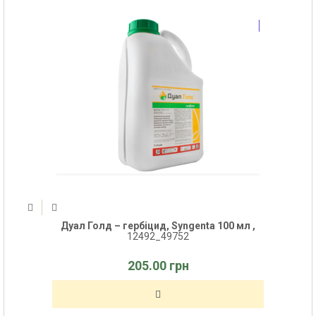
Дуал Голд – гербіцид, Syngenta 100 мл ,
12492_49752
205.00 грн