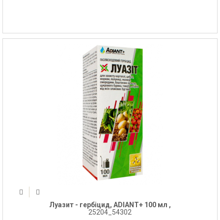
Луазит - гербіцид, ADIANT+ 100 мл ,
25204_54302