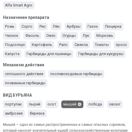
Alfa Smart Agro
Назначение препарата
Рожь
Сорго
Рис
Лён
Арбузы
Газон
Люцерна
Чеснок
Фасоль
Овес
Огурцы
Лук
Морковь
Подсолнух
Картофель
Рапс
Свекла
Томаты
просо
Капуста
Гербициды для пшеницы
Гербициды для кукурузы
Ячмень
Гербициды для сои
Механизм действия
сплошного действия
послевсходовые гербициды
почвенные гербициды
ВИД БУРЬЯНА
портулак
пырей
осот
мышей
лобода
овсюг
амброзия
березка
Мышей – одно из самых распространенных и самых опасных сорняков,
который наносит значительный ущерб сельскохозяйственным культурам.