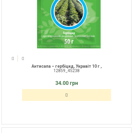
Антисапа – гербіцид, Укравіт 10 г ,
12859_45238
34.00 грн