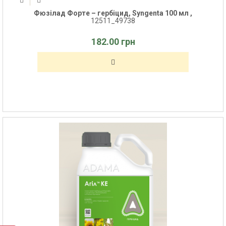
Фюзілад Форте – гербіцид, Syngenta 100 мл ,
12511_49738
182.00 грн