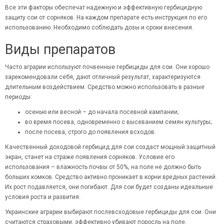
Все эти факторы обеспечат надежную и эффективную гербицидную
защиту сои от сорняков. На каждом препарате есть инструкция по его
использованию. Необходимо соблюдать дозы и сроки внесения.
Виды препаратов
Часто аграрии используют почвенные гербициды для сои. Они хорошо
зарекомендовали себя, дают отличный результат, характеризуются
длительным воздействием. Средство можно использовать в разные
периоды:
осенью или весной – до начала посевной кампании;
во время посева, одновременно с высеванием семян культуры;
после посева, строго до появления всходов.
Качественный доходовой гербицид для сои создаст мощный защитный
экран, станет на страже появления сорняков. Условие его
использования – влажность почвы от 50%, на поле не должно быть
больших комков. Средство активно проникает в корни вредных растений.
Их рост подавляется, они погибают. Для сои будет созданы идеальные
условия роста и развития.
Украинские аграрии выбирают послевсходовые гербициды для сои. Они
считаются страховыми, эффективно убивают поросль на поле,