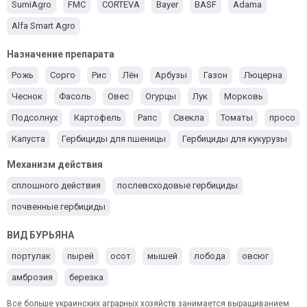
SumiAgro
FMC
CORTEVA
Bayer
BASF
Adama
Alfa Smart Agro
Назначение препарата
Рожь
Сорго
Рис
Лён
Арбузы
Газон
Люцерна
Чеснок
Фасоль
Овес
Огурцы
Лук
Морковь
Подсолнух
Картофель
Рапс
Свекла
Томаты
просо
Капуста
Гербициды для пшеницы
Гербициды для кукурузы
Ячмень
Гербициды для сои
Механизм действия
сплошного действия
послевсходовые гербициды
почвенные гербициды
ВИД БУРЬЯНА
портулак
пырей
осот
мышей
лобода
овсюг
амброзия
березка
Все больше украинских аграрных хозяйств занимается выращиванием