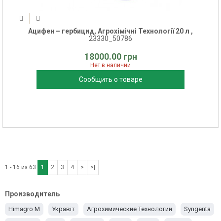
Ацифен – гербицид, Агрохімічні Технології 20 л ,
23330_50786
18000.00 грн
Нет в наличии
Сообщить о товаре
1 - 16 из 63
1
2
3
4
>
>|
Производитель
Himagro M
Укравіт
Агрохимические Технологии
Syngenta