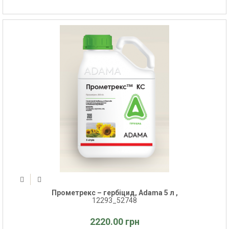
Прометрекс – гербіцид, Adama 5 л ,
12293_52748
2220.00 грн