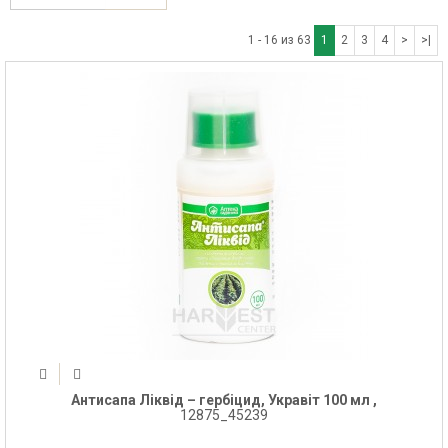
1 - 16 из 63
1
2
3
4
>
>|
Антисапа Ліквід – гербіцид, Укравіт 100 мл ,
12875_45239