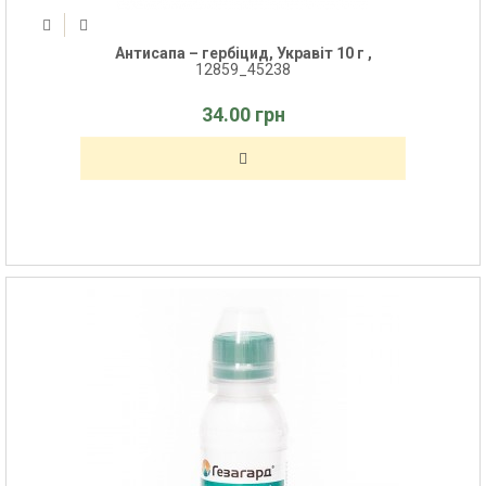
Антисапа – гербіцид, Укравіт 10 г ,
12859_45238
34.00 грн