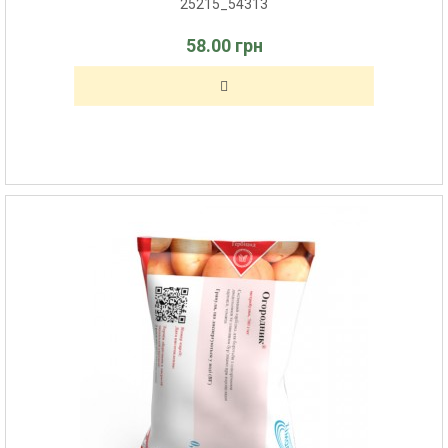
25215_54313
58.00 грн