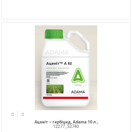
Аценіт – гербіцид, Adama 10 л ,
12277_52740