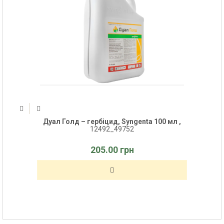
Дуал Голд – гербіцид, Syngenta 100 мл ,
12492_49752
205.00 грн