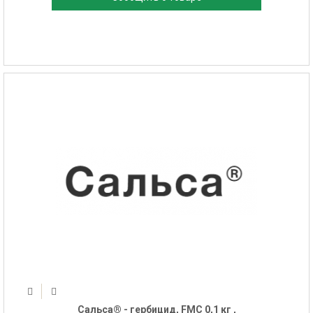
Сальса® - гербицид, FMC 0,1 кг ,