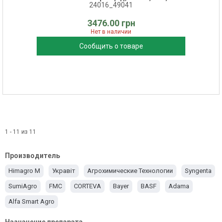
24016_49041
3476.00 грн
Нет в наличии
Сообщить о товаре
1 - 11 из 11
Производитель
Himagro M
Укравіт
Агрохимические Технологии
Syngenta
SumiAgro
FMC
CORTEVA
Bayer
BASF
Adama
Alfa Smart Agro