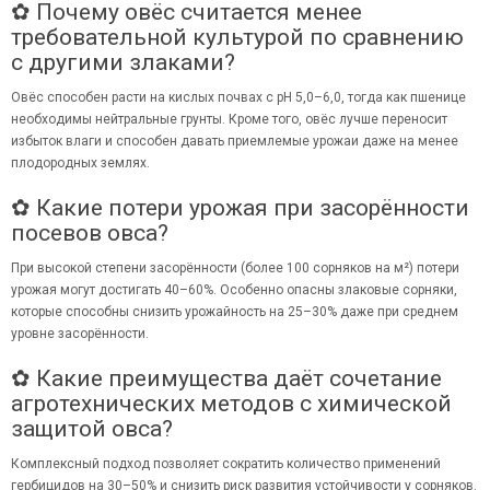
✿ Почему овёс считается менее
требовательной культурой по сравнению
с другими злаками?
Овёс способен расти на кислых почвах с pH 5,0–6,0, тогда как пшенице
необходимы нейтральные грунты. Кроме того, овёс лучше переносит
избыток влаги и способен давать приемлемые урожаи даже на менее
плодородных землях.
✿ Какие потери урожая при засорённости
посевов овса?
При высокой степени засорённости (более 100 сорняков на м²) потери
урожая могут достигать 40–60%. Особенно опасны злаковые сорняки,
которые способны снизить урожайность на 25–30% даже при среднем
уровне засорённости.
✿ Какие преимущества даёт сочетание
агротехнических методов с химической
защитой овса?
Комплексный подход позволяет сократить количество применений
гербицидов на 30–50% и снизить риск развития устойчивости у сорняков.