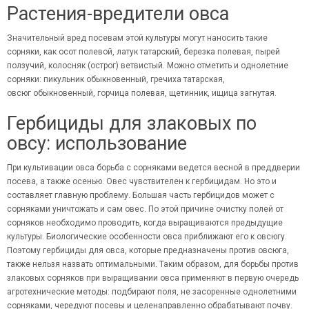
Растения-вредители овса
Значительный вред посевам этой культуры могут наносить такие
сорняки, как осот полевой, латук татарский, березка полевая, пырей
ползучий, колосняк (острог) ветвистый. Можно отметить и однолетние
сорняки: пикульник обыкновенный, гречиха татарская,
овсюг обыкновенный, горчица полевая, щетинник, ищица загнутая.
Гербициды для злаковых по
овсу: использование
При культивации овса борьба с сорняками ведется весной в преддверии
посева, а также осенью. Овес чувствителен к гербицидам. Но это и
составляет главную проблему. Большая часть гербицидов может с
сорняками уничтожать и сам овес. По этой причине очистку полей от
сорняков необходимо проводить, когда выращиваются предыдущие
культуры. Биологические особенности овса приближают его к овсюгу.
Поэтому гербициды для овса, которые предназначены против овсюга,
также нельзя назвать оптимальными. Таким образом, для борьбы против
злаковых сорняков при выращивании овса применяют в первую очередь
агротехнические методы: подбирают поля, не засоренные однолетними
сорняками, чередуют посевы и целенаправленно обрабатывают почву.