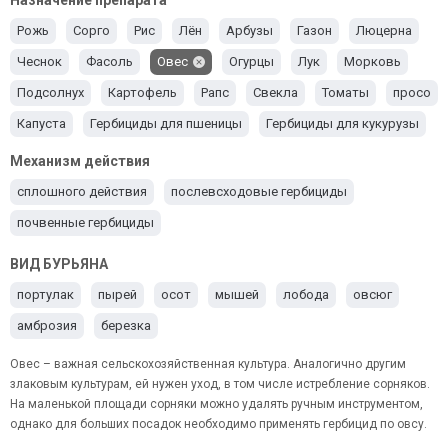
Назначение препарата
Рожь
Сорго
Рис
Лён
Арбузы
Газон
Люцерна
Чеснок
Фасоль
Овес
Огурцы
Лук
Морковь
Подсолнух
Картофель
Рапс
Свекла
Томаты
просо
Капуста
Гербициды для пшеницы
Гербициды для кукурузы
Ячмень
Гербициды для сои
Механизм действия
сплошного действия
послевсходовые гербициды
почвенные гербициды
ВИД БУРЬЯНА
портулак
пырей
осот
мышей
лобода
овсюг
амброзия
березка
Овес – важная сельскохозяйственная культура. Аналогично другим
злаковым культурам, ей нужен уход, в том числе истребление сорняков.
На маленькой площади сорняки можно удалять ручным инструментом,
однако для больших посадок необходимо применять гербицид по овсу.