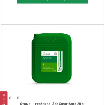
Фильтр
Отаман - гербицид, Alfa SmartAgro 20 л ,