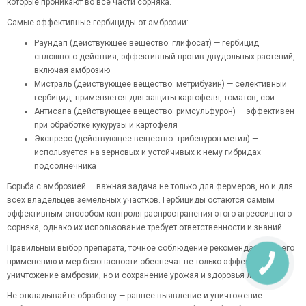
которые проникают во все части сорняка.
Самые эффективные гербициды от амброзии:
Раундап (действующее вещество: глифосат) — гербицид
сплошного действия, эффективный против двудольных растений,
включая амброзию
Мистраль (действующее вещество: метрибузин) — селективный
гербицид, применяется для защиты картофеля, томатов, сои
Антисапа (действующее вещество: римсульфурон) — эффективен
при обработке кукурузы и картофеля
Экспресс (действующее вещество: трибенурон-метил) —
используется на зерновых и устойчивых к нему гибридах
подсолнечника
Борьба с амброзией — важная задача не только для фермеров, но и для
всех владельцев земельных участков. Гербициды остаются самым
эффективным способом контроля распространения этого агрессивного
сорняка, однако их использование требует ответственности и знаний.
Правильный выбор препарата, точное соблюдение рекомендаций по его
применению и мер безопасности обеспечат не только эффективное
уничтожение амброзии, но и сохранение урожая и здоровья людей.
Не откладывайте обработку — раннее выявление и уничтожение