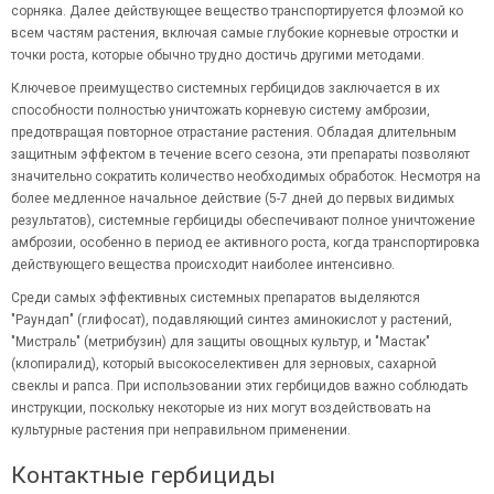
сорняка. Далее действующее вещество транспортируется флоэмой ко
всем частям растения, включая самые глубокие корневые отростки и
точки роста, которые обычно трудно достичь другими методами.
Ключевое преимущество системных гербицидов заключается в их
способности полностью уничтожать корневую систему амброзии,
предотвращая повторное отрастание растения. Обладая длительным
защитным эффектом в течение всего сезона, эти препараты позволяют
значительно сократить количество необходимых обработок. Несмотря на
более медленное начальное действие (5-7 дней до первых видимых
результатов), системные гербициды обеспечивают полное уничтожение
амброзии, особенно в период ее активного роста, когда транспортировка
действующего вещества происходит наиболее интенсивно.
Среди самых эффективных системных препаратов выделяются
"Раундап" (глифосат), подавляющий синтез аминокислот у растений,
"Мистраль" (метрибузин) для защиты овощных культур, и "Мастак"
(клопиралид), который высокоселективен для зерновых, сахарной
свеклы и рапса. При использовании этих гербицидов важно соблюдать
инструкции, поскольку некоторые из них могут воздействовать на
культурные растения при неправильном применении.
Контактные гербициды