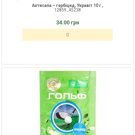
Антисапа – гербіцид, Укравіт 10 г ,
12859_45238
34.00 грн