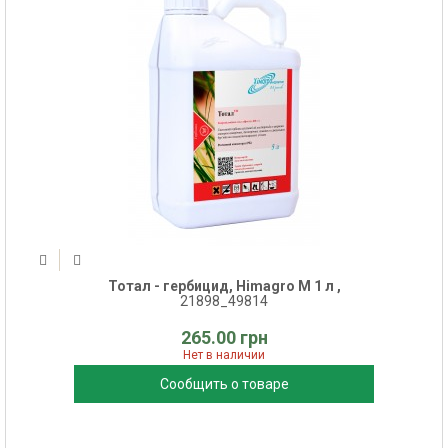
Тотал - гербицид, Himagro M 1 л ,
21898_49814
265.00 грн
Нет в наличии
Сообщить о товаре