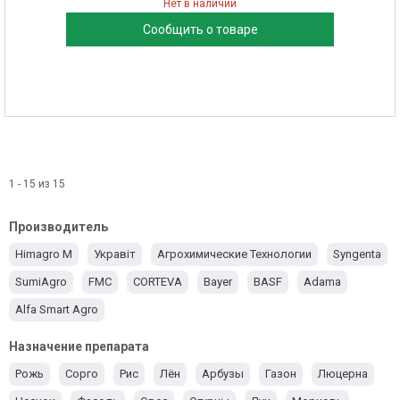
Нет в наличии
Сообщить о товаре
1 - 15 из 15
Производитель
Himagro M
Укравіт
Агрохимические Технологии
Syngenta
SumiAgro
FMC
CORTEVA
Bayer
BASF
Adama
Alfa Smart Agro
Назначение препарата
Рожь
Сорго
Рис
Лён
Арбузы
Газон
Люцерна