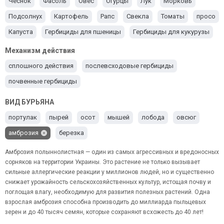
Чеснок
Фасоль
Овес
Огурцы
Лук
Морковь
Подсолнух
Картофель
Рапс
Свекла
Томаты
просо
Капуста
Гербициды для пшеницы
Гербициды для кукурузы
Ячмень
Гербициды для сои
Механизм действия
сплошного действия
послевсходовые гербициды
почвенные гербициды
ВИД БУРЬЯНА
портулак
пырей
осот
мышей
лобода
овсюг
амброзия
березка
Амброзия полыннолистная — один из самых агрессивных и вредоносных
сорняков на территории Украины. Это растение не только вызывает
сильные аллергические реакции у миллионов людей, но и существенно
снижает урожайность сельскохозяйственных культур, истощая почву и
поглощая влагу, необходимую для развития полезных растений. Одна
взрослая амброзия способна производить до миллиарда пыльцевых
зерен и до 40 тысяч семян, которые сохраняют всхожесть до 40 лет!