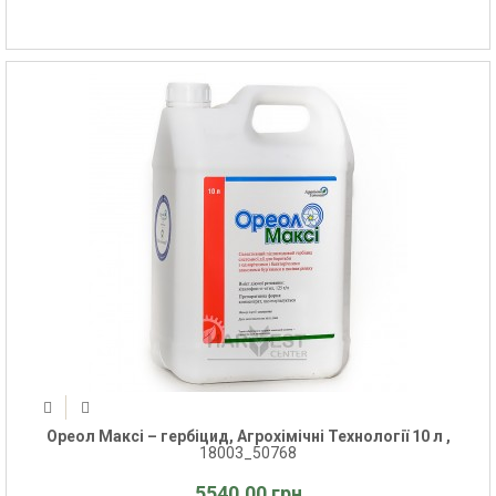
Ореол Максі – гербіцид, Агрохімічні Технології 10 л ,
18003_50768
5540.00 грн