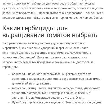
активно используют гербициды для томатов, это облегчает уход за
культурой, способствует повышению ее урожайности, помогает защитить
растение от вредителей. Широкий выбор таких препаратов – почвенных и
послевсходовых, вы найдете в нашем интернет-магазине Harvest Center.
Какие гербициды для
выращивания томатов выбрать
Засоренность земельных участков ухудшает результат таких
мероприятий, как внесение удобрений и орошение, оказывает
негативное влияние на развитие и рост томатов, их урожайность,
усложняет сбор овощей. Для уничтожения растительности на
засоренных участках мы предлагаем почвенные или досходовые
гербициды:
Авангард – на основе метолахлора, он рекомендуется от
однолетних злаковых и однолетних двудольных сорняков, имеет
длительный период защиты.
Антисапа Ликвид – гербицид системного действия, уничтожает
однолетние двудольные и некоторые злаковые вредные
растения. Его действующее вещество – метрибузин.
Дуал Голд с действующим веществом S-метолахлор – защищает