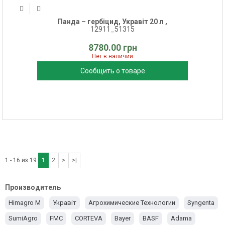
Панда – гербіцид, Укравіт 20 л ,
12911_51315
8780.00 грн
Нет в наличии
Сообщить о товаре
1 - 16 из 19
1
2
>
>|
Производитель
Himagro M
Укравіт
Агрохимические Технологии
Syngenta
SumiAgro
FMC
CORTEVA
Bayer
BASF
Adama