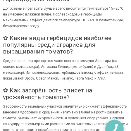
Допосевные препараты лучше всего вносить при температуре 15–20°C
на умеренно влажной почве. Послевсходовые гербициды
максимальный эффект дают при температуре 18–24°C в безветренную,
бездождевую погоду.
✿ Какие виды гербицидов наиболее
популярны среди аграриев для
выращивания томатов?
Среди почвенных препаратов чаще всего используют Авангард (на
основе метолахлора), Антисапа Ликвид (метрибузин) и Дуал Голд (S-
метолахлор). Из послевсходовых гербицидов высокую эффективность
показывают Эрроу, Ореол Макси, Тивитус, Тарга Макс и Агил.
✿ Как засорённость влияет на
урожайность томатов?
Засорённость земельных участков значительно снижает эффективность
внесения удобрений и орошения, негативно влияет на рост и развитие
томатов, уменьшает их урожайность и осложняет сбор урожая. Сорняки
конкурируют с культурными растениями за питательные вещества, воду и
свет, что приводит к ослаблению томатов и снижению их