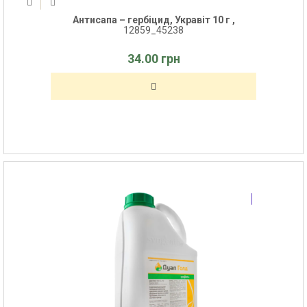
Антисапа – гербіцид, Укравіт 10 г ,
12859_45238
34.00 грн