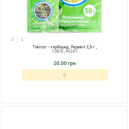
Тівітус – гербіцид, Укравіт 2,5 г ,
12870_45247
20.00 грн