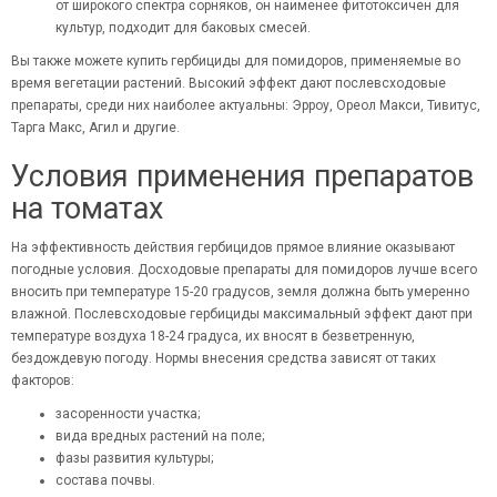
от широкого спектра сорняков, он наименее фитотоксичен для
культур, подходит для баковых смесей.
Вы также можете
купить гербициды
для помидоров, применяемые во
время вегетации растений. Высокий эффект дают послевсходовые
препараты, среди них наиболее актуальны: Эрроу, Ореол Макси, Тивитус,
Тарга Макс, Агил и другие.
Условия применения препаратов
на томатах
На эффективность действия гербицидов прямое влияние оказывают
погодные условия. Досходовые препараты для помидоров лучше всего
вносить при температуре 15-20 градусов, земля должна быть умеренно
влажной. Послевсходовые гербициды максимальный эффект дают при
температуре воздуха 18-24 градуса, их вносят в безветренную,
бездождевую погоду. Нормы внесения средства зависят от таких
факторов:
засоренности участка;
вида вредных растений на поле;
фазы развития культуры;
состава почвы.