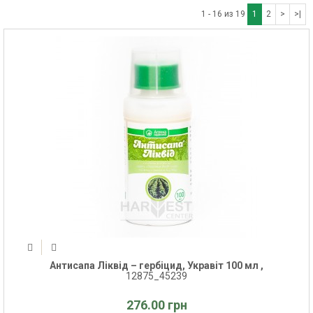
1 - 16 из 19
1
2
>
>|
Антисапа Ліквід – гербіцид, Укравіт 100 мл ,
12875_45239
276.00 грн