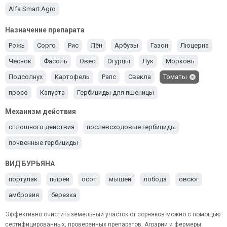
Alfa Smart Agro
Назначение препарата
Рожь
Сорго
Рис
Лён
Арбузы
Газон
Люцерна
Чеснок
Фасоль
Овес
Огурцы
Лук
Морковь
Подсолнух
Картофель
Рапс
Свекла
Томаты
просо
Капуста
Гербициды для пшеницы
Гербициды для кукурузы
Ячмень
Гербициды для сои
Механизм действия
сплошного действия
послевсходовые гербициды
почвенные гербициды
ВИД БУРЬЯНА
портулак
пырей
осот
мышей
лобода
овсюг
амброзия
березка
Эффективно очистить земельный участок от сорняков можно с помощью
сертифицированных, проверенных препаратов. Аграрии и фермеры