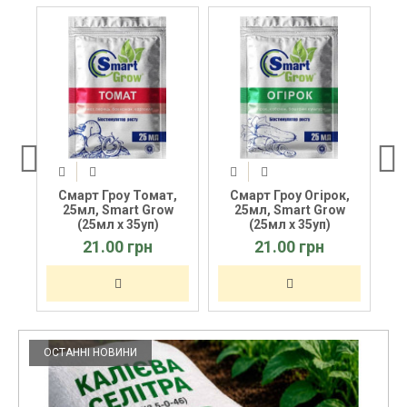
,
Смарт Гроу Томат,
Смарт Гроу Огірок,
С
w
25мл, Smart Grow
25мл, Smart Grow
(25мл х 35уп)
(25мл х 35уп)
Ro
21.00 грн
21.00 грн
ОСТАННІ НОВИНИ