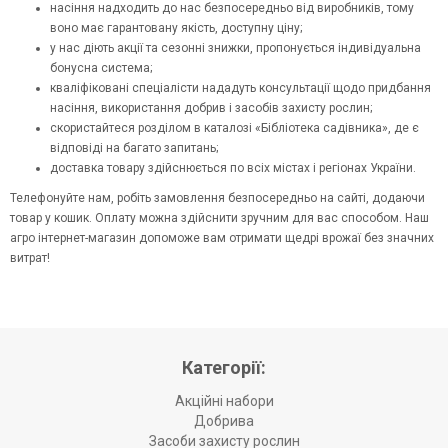
насіння надходить до нас безпосередньо від виробників, тому
воно має гарантовану якість, доступну ціну;
у нас діють акції та сезонні знижки, пропонується індивідуальна
бонусна система;
кваліфіковані спеціалісти нададуть консультації щодо придбання
насіння, використання добрив і засобів захисту рослин;
скористайтеся розділом в каталозі «Бібліотека садівника», де є
відповіді на багато запитань;
доставка товару здійснюється по всіх містах і регіонах України.
Телефонуйте нам, робіть замовлення безпосередньо на сайті, додаючи
товар у кошик. Оплату можна здійснити зручним для вас способом. Наш
агро інтернет-магазин допоможе вам отримати щедрі врожаї без значних
витрат!
Категорії:
Акційні набори
Добрива
Засоби захисту рослин