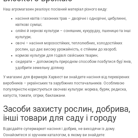
Наш агромагазин реалізує посівний матеріал різного виду:
насіння квітів і газонних трав – дворічні і однорічні, цибулинні,
квіткові суміші;
олійні й зернові культури – соняшник, кукурудзу, пшеницю та інші
культури;
овочі – насіння морозостійких, теплолюбних, холодостійких
рослин, що дає високу урожайність, є стійким до хвороб;
кормові культури для годівлі свійських тварин;
сидерати – допоможуть природнім способом позбутися бур`янів,
удобрити земельну ділянку.
У магазині для фермерів Харвест ви знайдете насіння від перевірених
виробників – українських та зарубіжних постачальників. Особливою
популярністю користуються овочеві культури: морква, буряк, редиска,
капуста, томати, огірки, баклажани.
Засоби захисту рослин, добрива,
інші товари для саду і городу
Відвідайте супермаркет насіння і добрив, не виходячи із дому.
Ознайомтеся зі зручним каталогом, в якому ви знайдете: