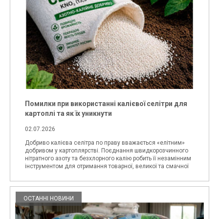
Помилки при використанні калієвої селітри для
картоплі та як їх уникнути
02.07.2026
Добриво калієва селітра по праву вважається «елітним»
добривом у картоплярстві. Поєднання швидкорозчинного
нітратного азоту та безхлорного калію робить її незамінним
інструментом для отримання товарної, великої та смачної
картоплі. Однак висока ефективність цього туку має і
зворотний бік: у руках не
ОСТАННІ НОВИНИ