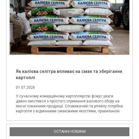
Як калієва селітра впливає на смак та зберігання
картоплі
01.07.2026
У сучасному комерційному картоплярстві фокус уваги
давно змістився з простого отримання валового збору на
якісні показники продукції. Споживачеві та рітейлу потрібна
картопля з відмінними смаковими якостями, правильною
формою, стійка до потемніння м'якоті і, головне, здатна
зберігатися до нового вро
ОСТАННІ НОВИНИ