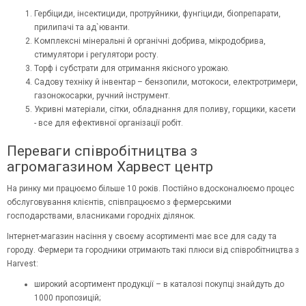
Гербіциди, інсектициди, протруйники, фунгіциди, біопрепарати,
прилипачі та ад`юванти.
Комплексні мінеральні й органічні добрива, мікродобрива,
стимулятори і регулятори росту.
Торф і субстрати для отримання якісного урожаю.
Садову техніку й інвентар – бензопили, мотокоси, електротримери,
газонокосарки, ручний інструмент.
Укривні матеріали, сітки, обладнання для поливу, горщики, касети
- все для ефективної організації робіт.
Переваги співробітництва з
агромагазином Харвест центр
На ринку ми працюємо більше 10 років. Постійно вдосконалюємо процес
обслуговування клієнтів, співпрацюємо з фермерськими
господарствами, власниками городніх ділянок.
Інтернет-магазин насіння у своєму асортименті має все для саду та
городу. Фермери та городники отримають такі плюси від співробітництва з
Harvest:
широкий асортимент продукції – в каталозі покупці знайдуть до
1000 пропозицій;