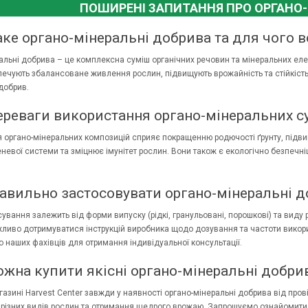
ПОШИРЕНІ ЗАПИТАННЯ ПРО ОРГАНО-
ке органо-мінеральні добрива та для чого в
льні добрива – це комплексна суміш органічних речовин та мінеральних елеме
зпечують збалансоване живлення рослин, підвищують врожайність та стійкість
добрив.
ереваги використання органо-мінеральних 
 органо-мінеральних композицій сприяє покращенню родючості ґрунту, під
еневої системи та зміцнює імунітет рослин. Вони також є екологічно безпечні
авильно застосовувати органо-мінеральні д
ування залежить від форми випуску (рідкі, гранульовані, порошкові) та виду 
ажливо дотримуватися інструкцій виробника щодо дозування та частоти вико
о наших фахівців для отримання індивідуальної консультації.
жна купити якісні органо-мінеральні добрив
газині Harvest Center завжди у наявності органо-мінеральні добрива від про
різних видів рослин та отримання щедрого врожаю. Запрошуємо ознайомити