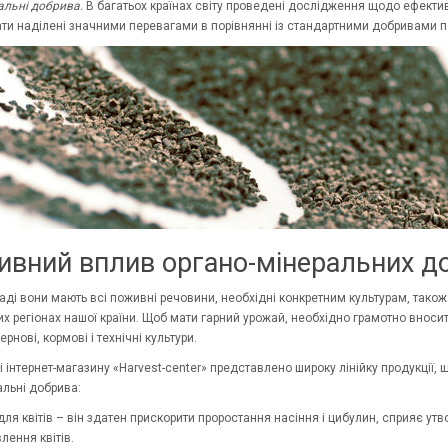
альні добрива.
В багатьох країнах світу проведені дослідження щодо ефектив
ати наділені значними перевагами в порівнянні із стандартними добривами по
ивний вплив органо-мінеральних д
аді вони мають всі поживні речовини, необхідні конкретним культурам, тако
них регіонах нашої країни. Щоб мати гарний урожай, необхідно грамотно внос
ернові, кормові і технічні культури.
 інтернет-магазину «Harvest-center» представлено широку лінійку продукції, 
альні добрива:
для квітів – він здатен прискорити проростання насіння і цибулин, сприяє утв
лення квітів.