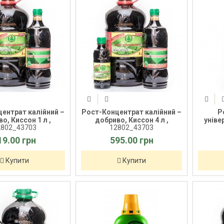
ентрат калійний –
Рост-Концентрат калійний –
Р
о, Киссон 1 л ,
добриво, Киссон 4 л ,
уніве
2802_43703
12802_43703
19.00 грн
595.00 грн
Купити
Купити