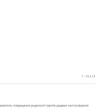
1 - 13 з 13
довкілля, покращення родючості грунтів радимо застосовувати