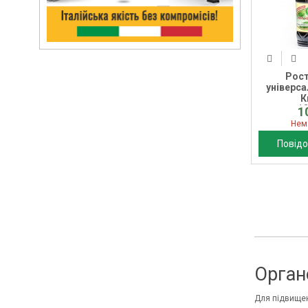
Рост
універса
К
1
1
Нем
Повідо
Орган
Для підвищен