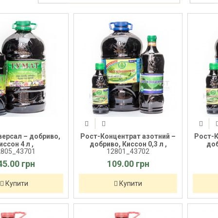
версал – добриво,
Рост-Концентрат азотний –
Рост-К
иссон 4 л ,
добриво, Киссон 0,3 л ,
доб
2805_43701
12801_43702
45.00 грн
109.00 грн
Купити
Купити