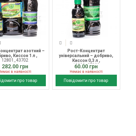
онцентрат азотний –
Рост-Концентрат
риво, Киссон 1 л ,
універсальний – добриво,
12801_43702
Киссон 0,3 л ,
12803_37028
282.00 грн
60.00 грн
Немає в наявності
Немає в наявності
ідомити про товар
Повідомити про товар