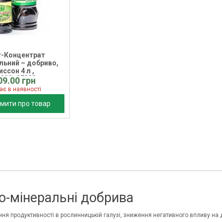
-Концентрат
льний – добриво,
иссон 4 л ,
2803_37028
09.00 грн
ає в наявності
мити про товар
о-мінеральні добрива
ня продуктивності в рослинницькій галузі, зниження негативного впливу на 