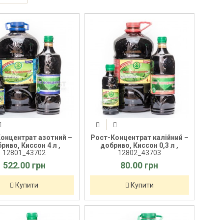
онцентрат азотний –
Рост-Концентрат калійний –
риво, Киссон 4 л ,
добриво, Киссон 0,3 л ,
12801_43702
12802_43703
522.00 грн
80.00 грн
Купити
Купити