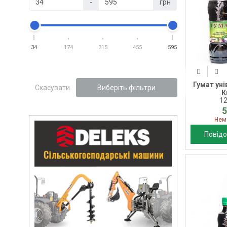
-
грн
34
174
315
455
595
Гумат уні
Скасувати
Виберіть фільтри
К
1
5
Нем
Повідо