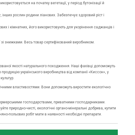
користовується на початку вегетації, у період бутонізації й
 інших рослин родини ліанових. Забезпечує здоровий ріст і
адових і кімнатних, його використовують для укорінення саджанців і
ії зі знижками. Весь товар сертифікований виробником.
тованої якості натурального походження. Наші фахівці допоможуть
продукцію українського виробництва від компанії «Киссон», у
культур.
мічними властивостями. Вони допоможуть виростити екологічно
 фермерськими господарствами, приватними господарниками.
вуйте природно-чисті, екологічні органо-мінеральні добрива, купити
сняно-польових робіт мати в наявності необхідні препарати.