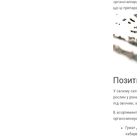
органо-мінер
що ці препар
Позит
У своєму скл
рослин у різ
під овочеві, з
В асортименті
органо-мінер
Гумат 
забарв