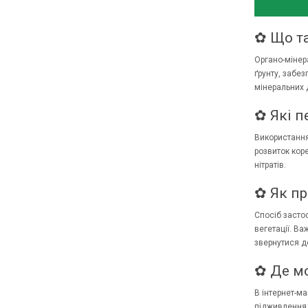
✿ Що та
Органо-мінера
ґрунту, забе
мінеральних 
✿ Які п
Використання
розвиток кор
нітратів.
✿ Як пр
Спосіб застос
вегетації. В
звернутися д
✿ Де мо
В інтернет-ма
підживлення 