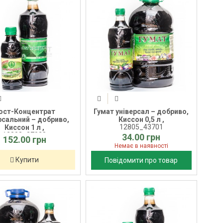
ост-Концентрат
Гумат універсал – добриво,
рсальний – добриво,
Киссон 0,5 л ,
12805_43701
Киссон 1 л ,
12803_37028
34.00 грн
152.00 грн
Немає в наявності
Купити
Повідомити про товар