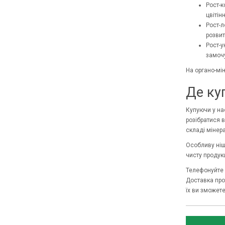
Рост-к
цвітін
Рост-л
розвит
Рост-у
замочу
На органо-мін
Де ку
Купуючи у на
розібратися 
складі мінера
Особливу ніш
чисту продукц
Телефонуйте 
Доставка прод
їх ви зможете