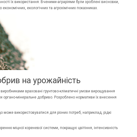
ності їх використання. Вченими-аграріями були зроблені висновки,
 економічних, екологічних та агрохімічних показниках.
обрив на урожайність
ж виробниками враховані грунтово-кліматичні умови вирощування
ити органо-мінеральне добриво. Розроблено нормативи їх внесення
що може використовуватися для різних потреб, наприклад, рідкі
оренню міцної кореневої системи, покращує цвітіння, інтенсивність