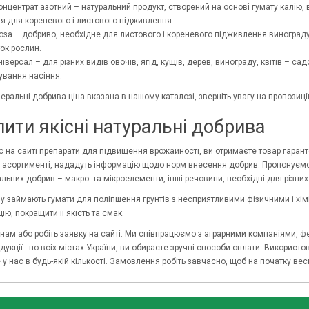
онцентрат азотний – натуральний продукт, створений на основі гумату калію, ви
ня для кореневого і листового підживлення.
оза – добриво, необхідне для листового і кореневого підживлення винограду,
ок рослин.
ніверсал – для різних видів овочів, ягід, кущів, дерев, винограду, квітів – с
вання насіння.
еральні добрива ціна вказана в нашому каталозі, зверніть увагу на пропозиц
пити якісні натуральні добрива
с на сайті препарати для підвищення врожайності, ви отримаєте товар гаран
в асортименті, нададуть інформацію щодо норм внесення добрив. Пропонуємо 
льних добрив – макро- та мікроелементи, інші речовини, необхідні для різних 
у займають гумати для поліпшення грунтів з несприятливими фізичними і хі
ію, покращити її якість та смак.
нам або робіть заявку на сайті. Ми співпрацюємо з аграрними компаніями,
укції - по всіх містах України, ви обираєте зручні способи оплати. Використо
 у нас в будь-якій кількості. Замовлення робіть завчасно, щоб на початку ве