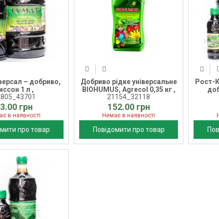
версал – добриво,
Добриво рідке універсальне
Рост-К
иссон 1 л ,
BIOHUMUS, Agrecol 0,35 кг ,
доб
2805_43701
21154_32118
3.00 грн
152.00 грн
ає в наявності
Немає в наявності
мити про товар
Повідомити про товар
Пов