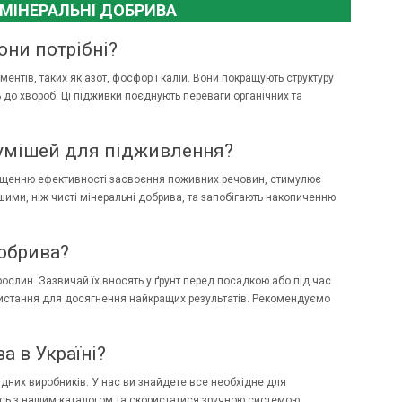
МІНЕРАЛЬНІ ДОБРИВА
они потрібні?
нтів, таких як азот, фосфор і калій. Вони покращують структуру
 до хвороб. Ці підживки поєднують переваги органічних та
сумішей для підживлення?
вищенню ефективності засвоєння поживних речовин, стимулює
шими, ніж чисті мінеральні добрива, та запобігають накопиченню
обрива?
рослин. Зазвичай їх вносять у ґрунт перед посадкою або під час
ристання для досягнення найкращих результатів. Рекомендуємо
а в Україні?
відних виробників. У нас ви знайдете все необхідне для
сь з нашим каталогом та скористатися зручною системою