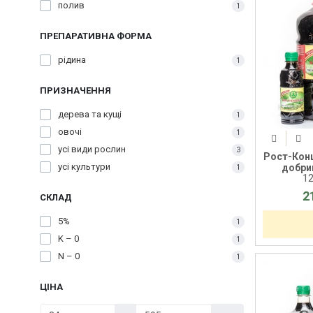
полив
1
ПРЕПАРАТИВНА ФОРМА
рідина
1
ПРИЗНАЧЕННЯ
дерева та кущі
1
овочі
1
усі види рослин
3
Рост-Конц
усі культури
добрив
1
1
2
СКЛАД
5%
1
K – 0
1
N – 0
1
ЦІНА